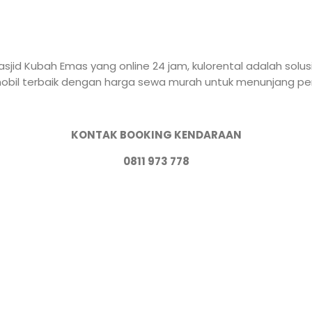
jid Kubah Emas yang online 24 jam, kulorental adalah solu
bil terbaik dengan harga sewa murah untuk menunjang perj
KONTAK BOOKING KENDARAAN
0811 973 778