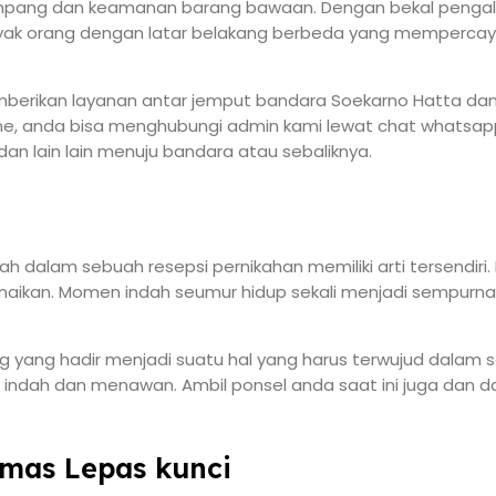
mpang dan keamanan barang bawaan. Dengan bekal pengala
yak orang dengan latar belakang berbeda yang mempercay
emberikan layanan antar jemput bandara Soekarno Hatta da
ne, anda bisa menghubungi admin kami lewat chat whatsapp.
n lain lain menuju bandara atau sebaliknya.
dalam sebuah resepsi pernikahan memiliki arti tersendiri. 
 tunaikan. Momen indah seumur hidup sekali menjadi semp
yang hadir menjadi suatu hal yang harus terwujud dalam se
g indah dan menawan. Ambil ponsel anda saat ini juga dan 
Emas Lepas kunci