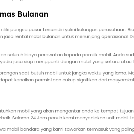
Emas Bulanan
miliki pangsa pasar tersendiri yakni kalangan perusahaan. B
a rental mobil bulanan untuk menunjang operasional. Di sa
an seluruh biaya perawatan kepada pemilik mobil. Anda su
yedia jasa siap mengganti dengan mobil yang setara atau l
angan saat butuh mobil untuk jangka waktu yang lama. Momen
apat kenaikan permintaan cukup signifikan dari masyarakat
tuhkan mobil yang akan mengantar anda ke tempat tujuan. A
f terbaik. Selama 24 Jam penuh kami menyediakan unit mobil 
ewa mobil bandara yang kami tawarkan termasuk yang paling 