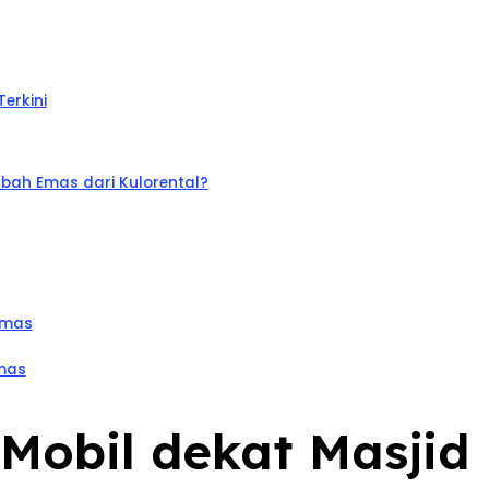
erkini
bah Emas dari Kulorental?
Emas
Emas
l Mobil dekat Masji