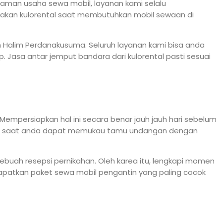
man usaha sewa mobil, layanan kami selalu
akan kulorental saat membutuhkan mobil sewaan di
n Halim Perdanakusuma. Seluruh layanan kami bisa anda
 Jasa antar jemput bandara dari kulorental pasti sesuai
Mempersiapkan hal ini secara benar jauh jauh hari sebelum
urna saat anda dapat memukau tamu undangan dengan
buah resepsi pernikahan. Oleh karea itu, lengkapi momen
dapatkan paket sewa mobil pengantin yang paling cocok