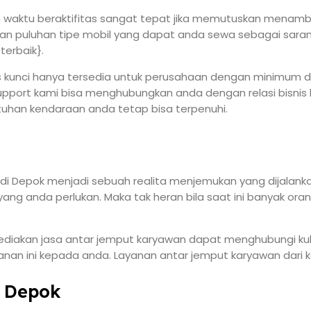
an waktu beraktifitas sangat tepat jika memutuskan menamb
an puluhan tipe mobil yang dapat anda sewa sebagai sarana
terbaik}.
epas kunci hanya tersedia untuk perusahaan dengan minimum 
upport kami bisa menghubungkan anda dengan relasi bisnis
uhan kendaraan anda tetap bisa terpenuhi.
ja di Depok menjadi sebuah realita menjemukan yang dijalan
g anda perlukan. Maka tak heran bila saat ini banyak ora
diakan jasa antar jemput karyawan dapat menghubungi kulo
an ini kepada anda. Layanan antar jemput karyawan dari k
i Depok