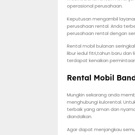
operasional perusahaan.
Keputusan mengambil layanan 
perusahaan rental. Anda terb
perusahaan rental dengan sen
Rental mobil bulanan seringka
libur iedul fitri,tahun baru d
terdapat kenaikan permintaan 
Rental Mobil Ban
Mungkin sekarang anda membut
menghubungi kulorental. Untu
terbaik yang aman dan nyama
diandalkan.
Agar dapat menjangkau semua