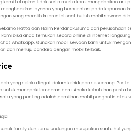
g kami tetapkan tidak serta merta kami mengabaikan arti 
u menghadirkan layanan yang berorientasi pada kepuasan 
angan yang memilih kulorental saat butuh mobil sewaan di b
ekarno Hatta dan Halim Perdanakusuma dari perusahaan terb
ami bisa anda temukan secara online di internet langsung 
t chat whatsapp. Gunakan mobil sewaan kami untuk menga
 dari dan menuju bandara dengan mobil terbaik.
ice
ah yang selalu diingat dalam kehidupan seseorang. Pesta
a untuk menapaki lembaran baru. Aneka kebutuhan pesta h
h satu yang penting adalah pemilihan mobil pengantin atau
sanak family dan tamu undangan merupakan suatu hal yang