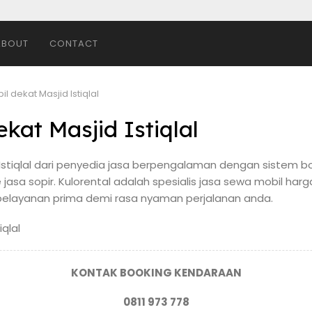
ABOUT
CONTACT
il dekat Masjid Istiqlal
kat Masjid Istiqlal
d Istiqlal dari penyedia jasa berpengalaman dengan sistem bo
 jasa sopir. Kulorental adalah spesialis jasa sewa mobil harg
elayanan prima demi rasa nyaman perjalanan anda.
KONTAK BOOKING KENDARAAN
0811 973 778