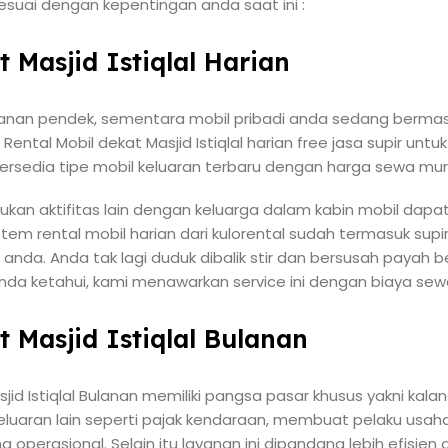
sesuai dengan kepentingan anda saat ini :
t Masjid Istiqlal Harian
lanan pendek, sementara mobil pribadi anda sedang bermas
Rental Mobil dekat Masjid Istiqlal harian free jasa supir u
Tersedia tipe mobil keluaran terbaru dengan harga sewa mur
kukan aktifitas lain dengan keluarga dalam kabin mobil dap
tem rental mobil harian dari kulorental sudah termasuk su
. Anda tak lagi duduk dibalik stir dan bersusah payah ber
nda ketahui, kami menawarkan service ini dengan biaya sew
t Masjid Istiqlal Bulanan
asjid Istiqlal Bulanan memiliki pangsa pasar khusus yakni kal
uaran lain seperti pajak kendaraan, membuat pelaku usaha l
 operasional. Selain itu layanan ini dipandang lebih efisie