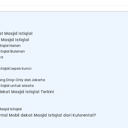
t Masjid Istiqlal
Masjid Istiqlal
iqlal Harian
stiqlal Bulanan
ta
stiqlal Lepas kunci
ng Drop Only dari Jakarta
stiqlal untuk wisata
kat Masjid Istiqlal Terkini
sjid Istiqlal
 Mobil dekat Masjid Istiqlal dari Kulorental?