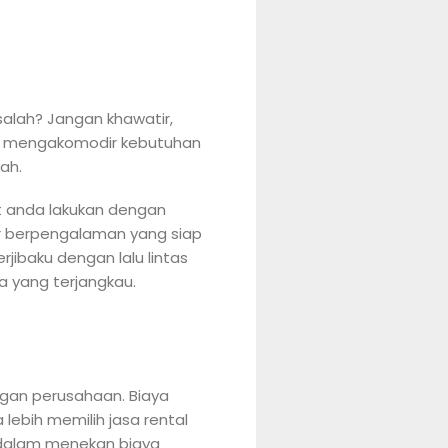
alah? Jangan khawatir,
ntuk mengakomodir kebutuhan
ah.
at anda lakukan dengan
pir berpengalaman yang siap
jibaku dengan lalu lintas
a yang terjangkau.
angan perusahaan. Biaya
ebih memilih jasa rental
n dalam menekan biaya