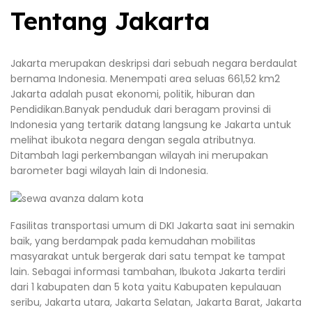
Tentang Jakarta
Jakarta merupakan deskripsi dari sebuah negara berdaulat
bernama Indonesia. Menempati area seluas 661,52 km2
Jakarta adalah pusat ekonomi, politik, hiburan dan
Pendidikan.Banyak penduduk dari beragam provinsi di
Indonesia yang tertarik datang langsung ke Jakarta untuk
melihat ibukota negara dengan segala atributnya.
Ditambah lagi perkembangan wilayah ini merupakan
barometer bagi wilayah lain di Indonesia.
Fasilitas transportasi umum di DKI Jakarta saat ini semakin
baik, yang berdampak pada kemudahan mobilitas
masyarakat untuk bergerak dari satu tempat ke tampat
lain. Sebagai informasi tambahan, Ibukota Jakarta terdiri
dari 1 kabupaten dan 5 kota yaitu Kabupaten kepulauan
seribu, Jakarta utara, Jakarta Selatan, Jakarta Barat, Jakarta