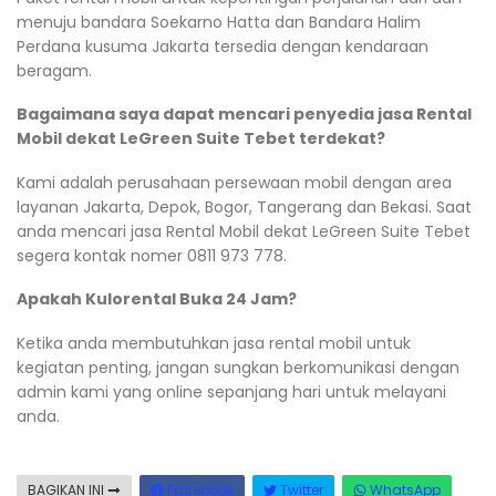
menuju bandara Soekarno Hatta dan Bandara Halim
Perdana kusuma Jakarta tersedia dengan kendaraan
beragam.
Bagaimana saya dapat mencari penyedia jasa Rental
Mobil dekat LeGreen Suite Tebet terdekat?
Kami adalah perusahaan persewaan mobil dengan area
layanan Jakarta, Depok, Bogor, Tangerang dan Bekasi. Saat
anda mencari jasa Rental Mobil dekat LeGreen Suite Tebet
segera kontak nomer 0811 973 778.
Apakah Kulorental Buka 24 Jam?
Ketika anda membutuhkan jasa rental mobil untuk
kegiatan penting, jangan sungkan berkomunikasi dengan
admin kami yang online sepanjang hari untuk melayani
anda.
BAGIKAN INI
Facebook
Twitter
WhatsApp