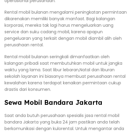
operasional perusahaan.
Rental mobil bulanan mengalami peningkatan permintaan
dikarenakan memiliki banyak manfaat. Bagi kalangan
korporasi, mereka tak lagi harus mengeluarkan uang
service dan suku cadang mobil, karena apapun
pengeluaran yang terkait dengan mobil diambil alih oleh
perusahaan rental.
Rental mobil bulanan seringkali dimanfaatkan oleh
kalangan pribadi saat membutuhkan mobil untuk jangka
waktu yang lama. Saat libur lebaran,Natal dan liburan
sekolah layanan ini biasanya membuat perusahaan rental
kewalahan karena terdapat kenaikan permintaan cukup
drastis dari konsumen.
Sewa Mobil Bandara Jakarta
Saat anda butuh perusahaan spesialis jasa rental mobil
bandara Jakarta yang buka 24 jam pastikan anda telah
berkomunikasi dengan kulorental. Untuk mengantar anda