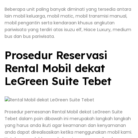
Beberapa unit paling banyak diminati yang tersedia antara
lain mobil keluarga, mobil matic, mobil transmisi manual,
mobil pengantin serta kendaraan khusus angkutan
pariwisata yang terdiri atas isuzu elf, Hiace Luxury, medium
bus dan bus pariwisata.
Prosedur Reservasi
Rental Mobil dekat
LeGreen Suite Tebet
Prosedur pemesanan Rental Mobil dekat LeGreen Suite
Tebet dalam poin dibawah ini merupakah langkah langkah
yang harus anda ikuti agar keamanan dan kenyamanan
anda dapat direalisasikan ketika menggunakan mobil kami.