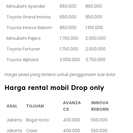
Mitsubishi Xpander
650.000
850.000
Toyota Grand Innova
650.000
850.000
Toyota Innova Reborn
850.000
1.100.000
Mitsubishi Pajero
1.750.000
2.000.000
Toyota Fortuner
1.750.000
2.000.000
Toyota Alphard
3.000.000
3.750.000
Harga sewa yang tertera untuk penggunaan luar kota
Harga rental mobil Drop only
AVANZA
INNOVA
ASAL
TUJUAN
CS
REBORN
Jakarta
Bogor Kota
400.000
550.000
Jakarta
Ciawi
400.000
550.000