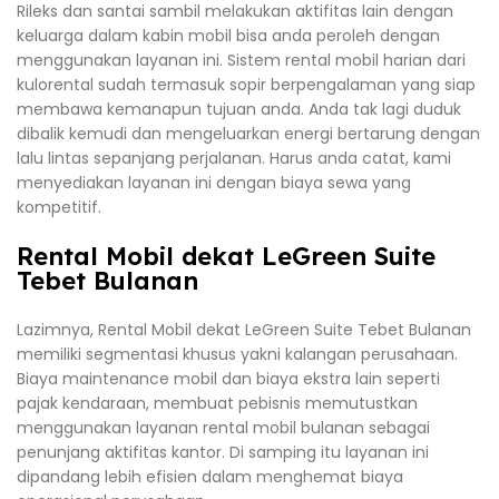
Rileks dan santai sambil melakukan aktifitas lain dengan
keluarga dalam kabin mobil bisa anda peroleh dengan
menggunakan layanan ini. Sistem rental mobil harian dari
kulorental sudah termasuk sopir berpengalaman yang siap
membawa kemanapun tujuan anda. Anda tak lagi duduk
dibalik kemudi dan mengeluarkan energi bertarung dengan
lalu lintas sepanjang perjalanan. Harus anda catat, kami
menyediakan layanan ini dengan biaya sewa yang
kompetitif.
Rental Mobil dekat LeGreen Suite
Tebet Bulanan
Lazimnya, Rental Mobil dekat LeGreen Suite Tebet Bulanan
memiliki segmentasi khusus yakni kalangan perusahaan.
Biaya maintenance mobil dan biaya ekstra lain seperti
pajak kendaraan, membuat pebisnis memutustkan
menggunakan layanan rental mobil bulanan sebagai
penunjang aktifitas kantor. Di samping itu layanan ini
dipandang lebih efisien dalam menghemat biaya