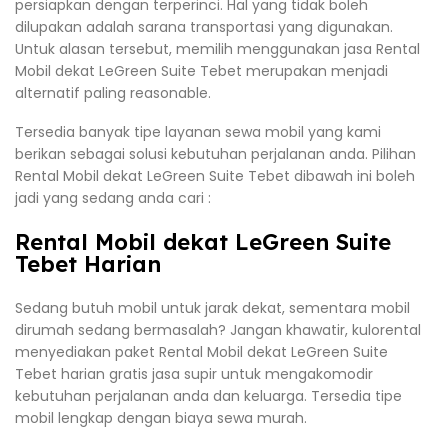
persiapkan dengan terperinci. Hal yang tidak boleh
dilupakan adalah sarana transportasi yang digunakan.
Untuk alasan tersebut, memilih menggunakan jasa Rental
Mobil dekat LeGreen Suite Tebet merupakan menjadi
alternatif paling reasonable.
Tersedia banyak tipe layanan sewa mobil yang kami
berikan sebagai solusi kebutuhan perjalanan anda. Pilihan
Rental Mobil dekat LeGreen Suite Tebet dibawah ini boleh
jadi yang sedang anda cari :
Rental Mobil dekat LeGreen Suite
Tebet Harian
Sedang butuh mobil untuk jarak dekat, sementara mobil
dirumah sedang bermasalah? Jangan khawatir, kulorental
menyediakan paket Rental Mobil dekat LeGreen Suite
Tebet harian gratis jasa supir untuk mengakomodir
kebutuhan perjalanan anda dan keluarga. Tersedia tipe
mobil lengkap dengan biaya sewa murah.