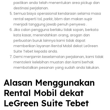
pastikan anda telah menentukan area pickup dan
destinasi perjalanan.
Semua biaya operasional kendaraan selama masa
rental seperti tol, parkir, bbm dan makan supir
menjadi tanggung jawab penuh penyewa .
Jika calon pengguna berlaku tidak sopan, berkata
kata kasar, merendahkan orang, arogan dan
perbuatan buruk lainnya kami tidak dapat
memberikan layanan Rental Mobil dekat LeGreen
Suite Tebet kepada anda.
Demi menjamin keselamatan perjalanan, kami tidak
mentolerir kelebihan muatan dan kami berhak
membatalkan pesanan yang sudah anda lakukan.
Alasan Menggunakan
Rental Mobil dekat
LeGreen Suite Tebet