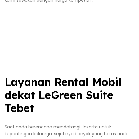
kami sewakan dengan harga kompetitif :
Layanan Rental Mobil
dekat LeGreen Suite
Tebet
Saat anda berencana mendatangi Jakarta untuk
kepentingan keluarga, sejatinya banyak yang harus anda