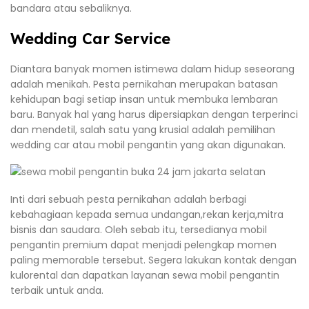
bandara atau sebaliknya.
Wedding Car Service
Diantara banyak momen istimewa dalam hidup seseorang
adalah menikah. Pesta pernikahan merupakan batasan
kehidupan bagi setiap insan untuk membuka lembaran
baru. Banyak hal yang harus dipersiapkan dengan terperinci
dan mendetil, salah satu yang krusial adalah pemilihan
wedding car atau mobil pengantin yang akan digunakan.
Inti dari sebuah pesta pernikahan adalah berbagi
kebahagiaan kepada semua undangan,rekan kerja,mitra
bisnis dan saudara. Oleh sebab itu, tersedianya mobil
pengantin premium dapat menjadi pelengkap momen
paling memorable tersebut. Segera lakukan kontak dengan
kulorental dan dapatkan layanan sewa mobil pengantin
terbaik untuk anda.