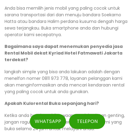
Anda bisa memilih jenis mobil yang paling cocok untuk
sarana transportasi dari dan menuju bandara Soekarno
Hatta atau bandara Halim perdana kusuma dengah harga
sewa terjangkau. Buka smartphone anda dan hubungi
operator kami secepatnya.
Bagaimana saya dapat menemukan penyedia jasa
Rental Mobil dekat Kyriad Hotel Fatmawati Jakarta
terdekat?
langkah simple yang bisa anda lakukan adalah dengan
menelfon nomer 0811 973 778, layanan pelanggan kami
akan menginformasikan anda mencari kendaraan rental
yang paling cocok untuk anda gunakan.
Apakah Kulorental Buka sepanjang hari?
Ketika anda butuh mobil sewaan untuk kegiatan genting,
WHATSAPP
TELEPON
jangan ragu berkomunikasi dengan operator kami yang
buka selama 24 jam untuk melayani anda.