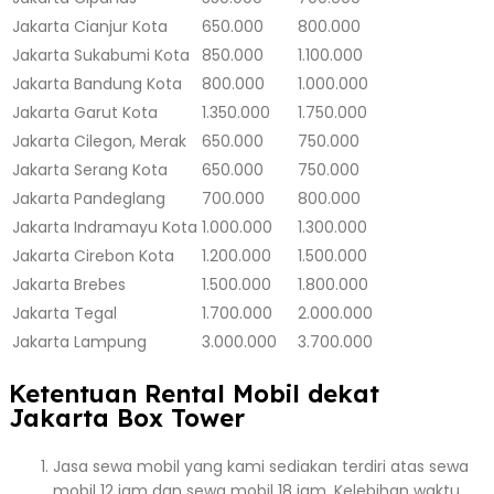
Jakarta
Cianjur Kota
650.000
800.000
Jakarta
Sukabumi Kota
850.000
1.100.000
Jakarta
Bandung Kota
800.000
1.000.000
Jakarta
Garut Kota
1.350.000
1.750.000
Jakarta
Cilegon, Merak
650.000
750.000
Jakarta
Serang Kota
650.000
750.000
Jakarta
Pandeglang
700.000
800.000
Jakarta
Indramayu Kota
1.000.000
1.300.000
Jakarta
Cirebon Kota
1.200.000
1.500.000
Jakarta
Brebes
1.500.000
1.800.000
Jakarta
Tegal
1.700.000
2.000.000
Jakarta
Lampung
3.000.000
3.700.000
Ketentuan Rental Mobil dekat
Jakarta Box Tower
Jasa sewa mobil yang kami sediakan terdiri atas sewa
mobil 12 jam dan sewa mobil 18 jam. Kelebihan waktu