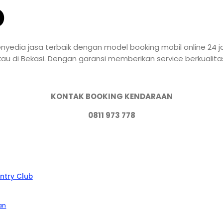
b
nyedia jasa terbaik dengan model booking mobil online 24 jam
kau di Bekasi. Dengan garansi memberikan service berkualit
KONTAK BOOKING KENDARAAN
0811 973 778
ntry Club
an