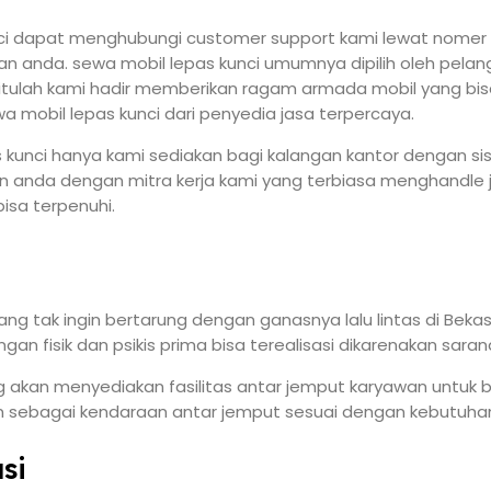
 dapat menghubungi customer support kami lewat nomer at
 anda. sewa mobil lepas kunci umumnya dipilih oleh pelangg
 itulah kami hadir memberikan ragam armada mobil yang bisa
wa mobil lepas kunci dari penyedia jasa terpercaya.
pas kunci hanya kami sediakan bagi kalangan kantor dengan s
nda dengan mitra kerja kami yang terbiasa menghandle jasa
isa terpenuhi.
 tak ingin bertarung dengan ganasnya lalu lintas di Bekasi
fisik dan psikis prima bisa terealisasi dikarenakan sarana t
akan menyediakan fasilitas antar jemput karyawan untuk b
n sebagai kendaraan antar jemput sesuai dengan kebutuha
si