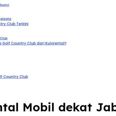
 kunci
 wisata
ry Club Terkini
 Club
olf Country Club dari Kulorental?
lf Country Club
tal Mobil dekat Ja