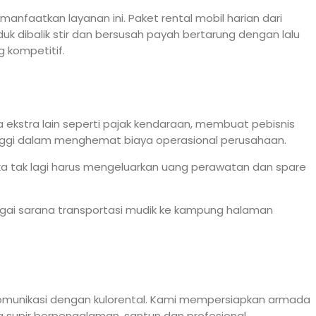
anfaatkan layanan ini. Paket rental mobil harian dari
 dibalik stir dan bersusah payah bertarung dengan lalu
 kompetitif.
ya ekstra lain seperti pajak kendaraan, membuat pebisnis
i tinggi dalam menghemat biaya operasional perusahaan.
eka tak lagi harus mengeluarkan uang perawatan dan spare
ebagai sarana transportasi mudik ke kampung halaman
komunikasi dengan kulorental. Kami mempersiapkan armada
 supir berpengalaman, santun dan profesional.