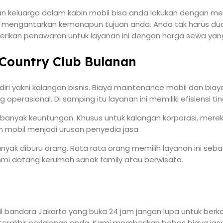
an keluarga dalam kabin mobil bisa anda lakukan dengan mem
 mengantarkan kemanapun tujuan anda. Anda tak harus duduk
erikan penawaran untuk layanan ini dengan harga sewa yang
 Country Club Bulanan
ndiri yakni kalangan bisnis. Biaya maintenance mobil dan bia
g operasional. Di samping itu layanan ini memiliki efisiens
i banyak keuntungan. Khusus untuk kalangan korporasi, mer
 mobil menjadi urusan penyedia jasa.
banyak diburu orang. Rata rata orang memilih layanan ini s
hmi datang kerumah sanak family atau berwisata.
 bandara Jakarta yang buka 24 jam jangan lupa untuk ber
erakhir perjalanan anda. Kami memberikan bebas biaya jasa