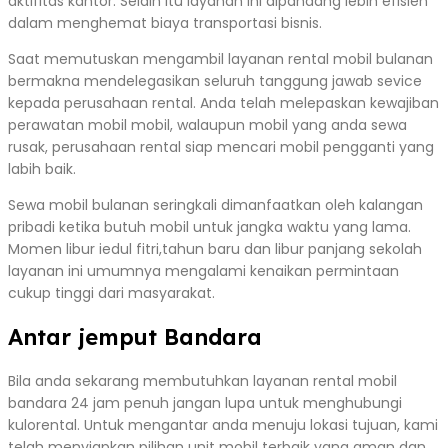
aktifitas kantor. Selain itu layanan ini dipandang lebih efisien
dalam menghemat biaya transportasi bisnis.
Saat memutuskan mengambil layanan rental mobil bulanan
bermakna mendelegasikan seluruh tanggung jawab sevice
kepada perusahaan rental. Anda telah melepaskan kewajiban
perawatan mobil mobil, walaupun mobil yang anda sewa
rusak, perusahaan rental siap mencari mobil pengganti yang
labih baik.
Sewa mobil bulanan seringkali dimanfaatkan oleh kalangan
pribadi ketika butuh mobil untuk jangka waktu yang lama.
Momen libur iedul fitri,tahun baru dan libur panjang sekolah
layanan ini umumnya mengalami kenaikan permintaan
cukup tinggi dari masyarakat.
Antar jemput Bandara
Bila anda sekarang membutuhkan layanan rental mobil
bandara 24 jam penuh jangan lupa untuk menghubungi
kulorental. Untuk mengantar anda menuju lokasi tujuan, kami
telah menyiapkan pilihan unit mobil terbaik yang aman dan