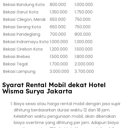
Bekasi
Bandung Kota
800.000
1.000.000
Bekasi
Garut Kota
1.350.000
1.750.000
Bekasi
Cilegon, Merak
650.000
750.000
Bekasi
Serang Kota
650.000
750.000
Bekasi
Pandeglang
700.000
800.000
Bekasi
Indramayu Kota
1.000.000
1.300.000
Bekasi
Cirebon Kota
1.200.000
1.500.000
Bekasi
Brebes
1.500.000
1.800.000
Bekasi
Tegal
1.700.000
2.000.000
Bekasi
Lampung
3.000.000
3.700.000
Syarat Rental Mobil dekat Hotel
Wisma Surya Jakarta
Biaya sewa atau harga rental mobil dengan jasa supir
dihitung berdasarkan durasi waktu 12 dan 18 jam.
Kelebihan waktu pengunaan mobil, akan dikenakan
biaya overtime yang dihitung per jam. Adapun biaya