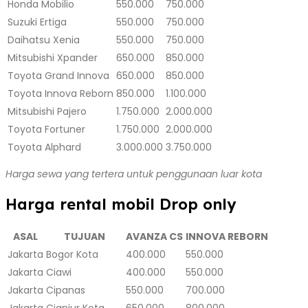
Honda Mobilio
550.000
750.000
Suzuki Ertiga
550.000
750.000
Daihatsu Xenia
550.000
750.000
Mitsubishi Xpander
650.000
850.000
Toyota Grand Innova
650.000
850.000
Toyota Innova Reborn
850.000
1.100.000
Mitsubishi Pajero
1.750.000
2.000.000
Toyota Fortuner
1.750.000
2.000.000
Toyota Alphard
3.000.000
3.750.000
Harga sewa yang tertera untuk penggunaan luar kota
Harga rental mobil Drop only
ASAL
TUJUAN
AVANZA CS
INNOVA REBORN
Jakarta
Bogor Kota
400.000
550.000
Jakarta
Ciawi
400.000
550.000
Jakarta
Cipanas
550.000
700.000
Jakarta
Cianjur Kota
650.000
800.000