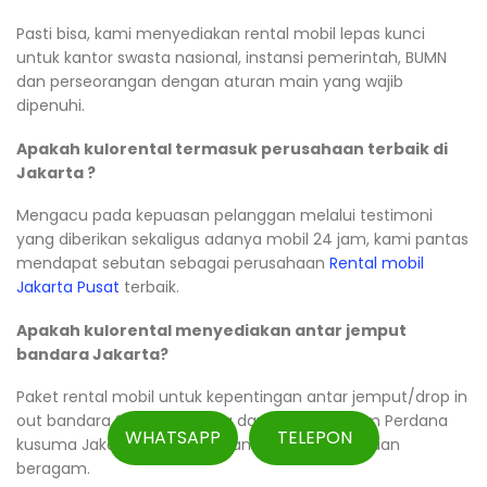
Pasti bisa, kami menyediakan rental mobil lepas kunci
untuk kantor swasta nasional, instansi pemerintah, BUMN
dan perseorangan dengan aturan main yang wajib
dipenuhi.
Apakah kulorental termasuk perusahaan terbaik di
Jakarta ?
Mengacu pada kepuasan pelanggan melalui testimoni
yang diberikan sekaligus adanya mobil 24 jam, kami pantas
mendapat sebutan sebagai perusahaan
Rental mobil
Jakarta Pusat
terbaik.
Apakah kulorental menyediakan antar jemput
bandara Jakarta?
Paket rental mobil untuk kepentingan antar jemput/drop in
out bandara Soekarno Hatta dan Bandara Halim Perdana
WHATSAPP
TELEPON
kusuma Jakarta kami sediakan dengan kendaraan
beragam.