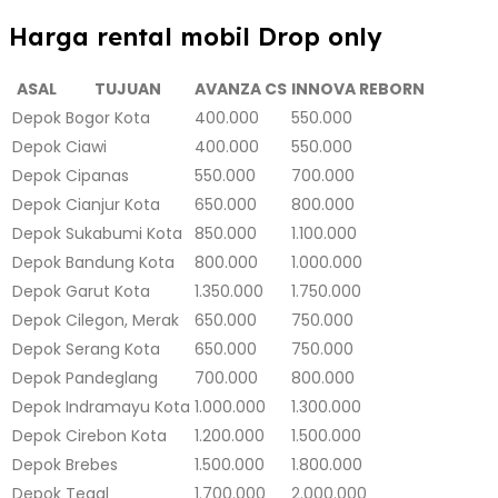
Harga rental mobil Drop only
ASAL
TUJUAN
AVANZA CS
INNOVA REBORN
Depok
Bogor Kota
400.000
550.000
Depok
Ciawi
400.000
550.000
Depok
Cipanas
550.000
700.000
Depok
Cianjur Kota
650.000
800.000
Depok
Sukabumi Kota
850.000
1.100.000
Depok
Bandung Kota
800.000
1.000.000
Depok
Garut Kota
1.350.000
1.750.000
Depok
Cilegon, Merak
650.000
750.000
Depok
Serang Kota
650.000
750.000
Depok
Pandeglang
700.000
800.000
Depok
Indramayu Kota
1.000.000
1.300.000
Depok
Cirebon Kota
1.200.000
1.500.000
Depok
Brebes
1.500.000
1.800.000
Depok
Tegal
1.700.000
2.000.000