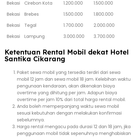
Bekasi
Cirebon Kota
1.200.000
1.500.000
Bekasi
Brebes
1.500.000
1.800.000
Bekasi
Tegal
1.700.000
2.000.000
Bekasi
Lampung
3.000.000
3.700.000
Ketentuan Rental Mobil dekat Hotel
Santika Cikarang
Paket sewa mobil yang tersedia terdiri dari sewa
mobil 12 jam dan sewa mobil 18 jam. Kelebihan waktu
pengunaan kendaraan, akan dikenakan biaya
overtime yang dihitung per jam. Adapun biaya
overtime per jam 10% dari total harga rental mobil.
Anda boleh memperpanjang waktu sewa mobil
sesuai kebutuhan dengan melakukan konfirmasi
sebelumnya.
Harga rental mengacu pada durasi 12 dan 18 jam, jika
penggunaan mobil tidak sepenuhnya menghabiskan