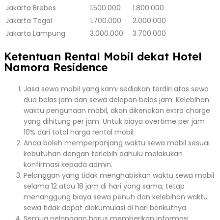
Jakarta
Brebes
1.500.000
1.800.000
Jakarta
Tegal
1.700.000
2.000.000
Jakarta
Lampung
3.000.000
3.700.000
Ketentuan Rental Mobil dekat Hotel
Namora Residence
Jasa sewa mobil yang kami sediakan terdiri atas sewa
dua belas jam dan sewa delapan belas jam. Kelebihan
waktu pengunaan mobil, akan dikenakan extra charge
yang dihitung per jam. Untuk biaya overtime per jam
10% dari total harga rental mobil.
Anda boleh memperpanjang waktu sewa mobil sesuai
kebutuhan dengan terlebih dahulu melakukan
konfirmasi kepada admin.
Pelanggan yang tidak menghabiskan waktu sewa mobil
selama 12 atau 18 jam di hari yang sama, tetap
menanggung biaya sewa penuh dan kelebihan waktu
sewa tidak dapat diakumulasi di hari berikutnya.
Semua pelanggan harus memberikan informasi