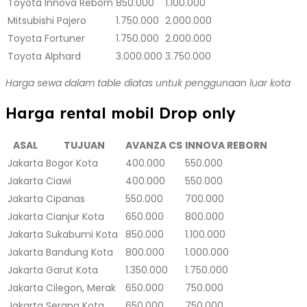
Toyota Innova Reborn
850.000
1.100.000
Mitsubishi Pajero
1.750.000
2.000.000
Toyota Fortuner
1.750.000
2.000.000
Toyota Alphard
3.000.000
3.750.000
Harga sewa dalam table diatas untuk penggunaan luar kota
Harga rental mobil Drop only
ASAL
TUJUAN
AVANZA CS
INNOVA REBORN
Jakarta
Bogor Kota
400.000
550.000
Jakarta
Ciawi
400.000
550.000
Jakarta
Cipanas
550.000
700.000
Jakarta
Cianjur Kota
650.000
800.000
Jakarta
Sukabumi Kota
850.000
1.100.000
Jakarta
Bandung Kota
800.000
1.000.000
Jakarta
Garut Kota
1.350.000
1.750.000
Jakarta
Cilegon, Merak
650.000
750.000
Jakarta
Serang Kota
650.000
750.000