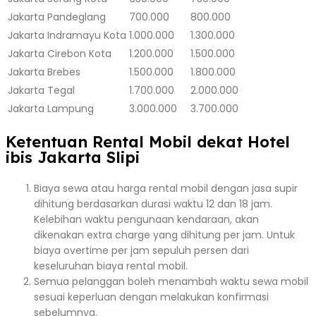
Jakarta
Pandeglang
700.000
800.000
Jakarta
Indramayu Kota
1.000.000
1.300.000
Jakarta
Cirebon Kota
1.200.000
1.500.000
Jakarta
Brebes
1.500.000
1.800.000
Jakarta
Tegal
1.700.000
2.000.000
Jakarta
Lampung
3.000.000
3.700.000
Ketentuan Rental Mobil dekat Hotel
ibis Jakarta Slipi
Biaya sewa atau harga rental mobil dengan jasa supir
dihitung berdasarkan durasi waktu 12 dan 18 jam.
Kelebihan waktu pengunaan kendaraan, akan
dikenakan extra charge yang dihitung per jam. Untuk
biaya overtime per jam sepuluh persen dari
keseluruhan biaya rental mobil.
Semua pelanggan boleh menambah waktu sewa mobil
sesuai keperluan dengan melakukan konfirmasi
sebelumnya.