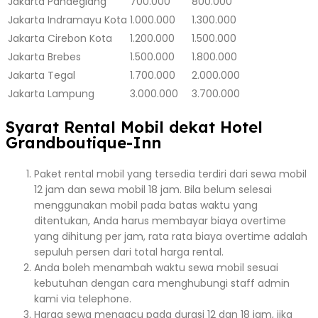
Jakarta
Pandeglang
700.000
800.000
Jakarta
Indramayu Kota
1.000.000
1.300.000
Jakarta
Cirebon Kota
1.200.000
1.500.000
Jakarta
Brebes
1.500.000
1.800.000
Jakarta
Tegal
1.700.000
2.000.000
Jakarta
Lampung
3.000.000
3.700.000
Syarat Rental Mobil dekat Hotel
Grandboutique-Inn
Paket rental mobil yang tersedia terdiri dari sewa mobil
12 jam dan sewa mobil 18 jam. Bila belum selesai
menggunakan mobil pada batas waktu yang
ditentukan, Anda harus membayar biaya overtime
yang dihitung per jam, rata rata biaya overtime adalah
sepuluh persen dari total harga rental.
Anda boleh menambah waktu sewa mobil sesuai
kebutuhan dengan cara menghubungi staff admin
kami via telephone.
Harga sewa mengacu pada durasi 12 dan 18 jam, jika