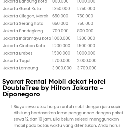
Jakarta
Bandung Kota
800.000
1.000.000
Jakarta
Garut Kota
1.350.000
1.750.000
Jakarta
Cilegon, Merak
650.000
750.000
Jakarta
Serang Kota
650.000
750.000
Jakarta
Pandeglang
700.000
800.000
Jakarta
Indramayu Kota
1.000.000
1.300.000
Jakarta
Cirebon Kota
1.200.000
1.500.000
Jakarta
Brebes
1.500.000
1.800.000
Jakarta
Tegal
1.700.000
2.000.000
Jakarta
Lampung
3.000.000
3.700.000
Syarat Rental Mobil dekat Hotel
DoubleTree by Hilton Jakarta –
Diponegoro
Biaya sewa atau harga rental mobil dengan jasa supir
dihitung berdasarkan lama penggunaan dengan paket
sewa 12 dan 18 jam. Bila belum selesai menggunakan
mobil pada batas waktu yang ditentukan, Anda harus