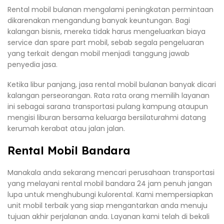
Rental mobil bulanan mengalami peningkatan permintaan
dikarenakan mengandung banyak keuntungan. Bagi
kalangan bisnis, mereka tidak harus mengeluarkan biaya
service dan spare part mobil, sebab segala pengeluaran
yang terkait dengan mobil menjadi tanggung jawab
penyedia jasa.
Ketika libur panjang, jasa rental mobil bulanan banyak dicari
kalangan perseorangan. Rata rata orang memilih layanan
ini sebagai sarana transportasi pulang kampung ataupun
mengisi liburan bersama keluarga bersilaturahmi datang
kerumah kerabat atau jalan jalan.
Rental Mobil Bandara
Manakala anda sekarang mencari perusahaan transportasi
yang melayani rental mobil bandara 24 jam penuh jangan
lupa untuk menghubungi kulorental. Kami mempersiapkan
unit mobil terbaik yang siap mengantarkan anda menuju
tujuan akhir perjalanan anda. Layanan kami telah di bekali