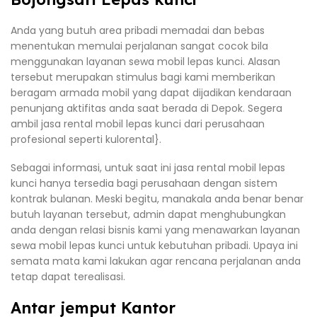
Anda yang butuh area pribadi memadai dan bebas
menentukan memulai perjalanan sangat cocok bila
menggunakan layanan sewa mobil lepas kunci. Alasan
tersebut merupakan stimulus bagi kami memberikan
beragam armada mobil yang dapat dijadikan kendaraan
penunjang aktifitas anda saat berada di Depok. Segera
ambil jasa rental mobil lepas kunci dari perusahaan
profesional seperti kulorental}.
Sebagai informasi, untuk saat ini jasa rental mobil lepas
kunci hanya tersedia bagi perusahaan dengan sistem
kontrak bulanan. Meski begitu, manakala anda benar benar
butuh layanan tersebut, admin dapat menghubungkan
anda dengan relasi bisnis kami yang menawarkan layanan
sewa mobil lepas kunci untuk kebutuhan pribadi. Upaya ini
semata mata kami lakukan agar rencana perjalanan anda
tetap dapat terealisasi.
Antar jemput Kantor