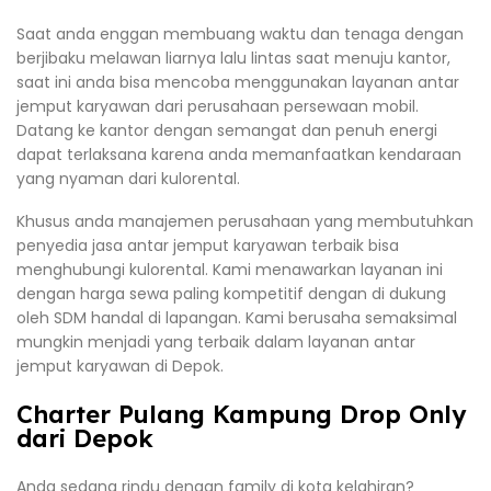
Saat anda enggan membuang waktu dan tenaga dengan
berjibaku melawan liarnya lalu lintas saat menuju kantor,
saat ini anda bisa mencoba menggunakan layanan antar
jemput karyawan dari perusahaan persewaan mobil.
Datang ke kantor dengan semangat dan penuh energi
dapat terlaksana karena anda memanfaatkan kendaraan
yang nyaman dari kulorental.
Khusus anda manajemen perusahaan yang membutuhkan
penyedia jasa antar jemput karyawan terbaik bisa
menghubungi kulorental. Kami menawarkan layanan ini
dengan harga sewa paling kompetitif dengan di dukung
oleh SDM handal di lapangan. Kami berusaha semaksimal
mungkin menjadi yang terbaik dalam layanan antar
jemput karyawan di Depok.
Charter Pulang Kampung Drop Only
dari Depok
Anda sedang rindu dengan family di kota kelahiran?