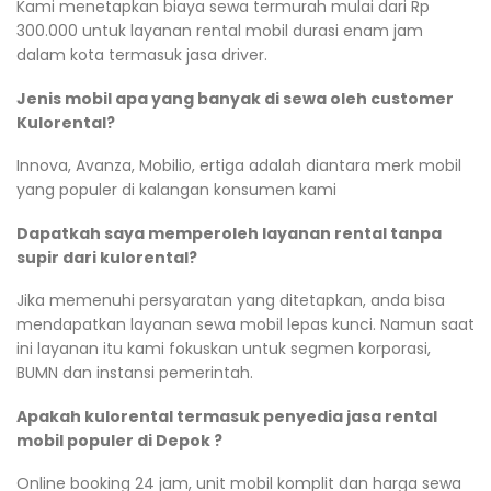
Kami menetapkan biaya sewa termurah mulai dari Rp
300.000 untuk layanan rental mobil durasi enam jam
dalam kota termasuk jasa driver.
Jenis mobil apa yang banyak di sewa oleh customer
Kulorental?
Innova, Avanza, Mobilio, ertiga adalah diantara merk mobil
yang populer di kalangan konsumen kami
Dapatkah saya memperoleh layanan rental tanpa
supir dari kulorental?
Jika memenuhi persyaratan yang ditetapkan, anda bisa
mendapatkan layanan sewa mobil lepas kunci. Namun saat
ini layanan itu kami fokuskan untuk segmen korporasi,
BUMN dan instansi pemerintah.
Apakah kulorental termasuk penyedia jasa rental
mobil populer di Depok ?
Online booking 24 jam, unit mobil komplit dan harga sewa