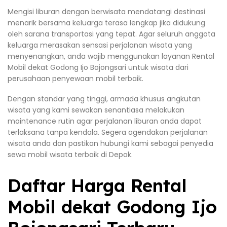
Mengisi liburan dengan berwisata mendatangi destinasi
menarik bersama keluarga terasa lengkap jika didukung
oleh sarana transportasi yang tepat. Agar seluruh anggota
keluarga merasakan sensasi perjalanan wisata yang
menyenangkan, anda wajib menggunakan layanan Rental
Mobil dekat Godong Ijo Bojongsari untuk wisata dari
perusahaan penyewaan mobil terbaik.
Dengan standar yang tinggi, armada khusus angkutan
wisata yang kami sewakan senantiasa melakukan
maintenance rutin agar perjalanan liburan anda dapat
terlaksana tanpa kendala. Segera agendakan perjalanan
wisata anda dan pastikan hubungi kami sebagai penyedia
sewa mobil wisata terbaik di Depok.
Daftar Harga Rental
Mobil dekat Godong Ijo