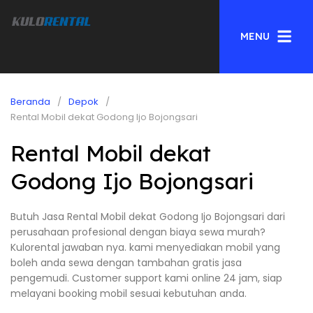
MENU
Beranda
Depok
Rental Mobil dekat Godong Ijo Bojongsari
Rental Mobil dekat
Godong Ijo Bojongsari
Butuh Jasa Rental Mobil dekat Godong Ijo Bojongsari dari
perusahaan profesional dengan biaya sewa murah?
Kulorental jawaban nya. kami menyediakan mobil yang
boleh anda sewa dengan tambahan gratis jasa
pengemudi. Customer support kami online 24 jam, siap
melayani booking mobil sesuai kebutuhan anda.