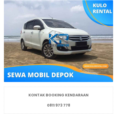
KONTAK BOOKING KENDARAAN
0811 973 778