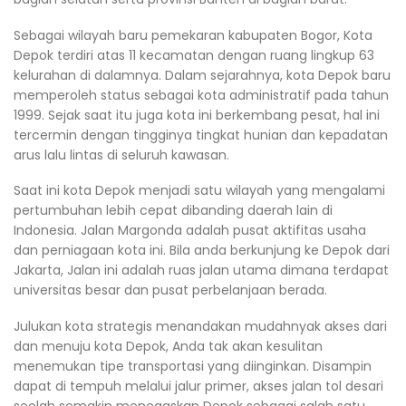
Sebagai wilayah baru pemekaran kabupaten Bogor, Kota
Depok terdiri atas 11 kecamatan dengan ruang lingkup 63
kelurahan di dalamnya. Dalam sejarahnya, kota Depok baru
memperoleh status sebagai kota administratif pada tahun
1999. Sejak saat itu juga kota ini berkembang pesat, hal ini
tercermin dengan tingginya tingkat hunian dan kepadatan
arus lalu lintas di seluruh kawasan.
Saat ini kota Depok menjadi satu wilayah yang mengalami
pertumbuhan lebih cepat dibanding daerah lain di
Indonesia. Jalan Margonda adalah pusat aktifitas usaha
dan perniagaan kota ini. Bila anda berkunjung ke Depok dari
Jakarta, Jalan ini adalah ruas jalan utama dimana terdapat
universitas besar dan pusat perbelanjaan berada.
Julukan kota strategis menandakan mudahnyak akses dari
dan menuju kota Depok, Anda tak akan kesulitan
menemukan tipe transportasi yang diinginkan. Disampin
dapat di tempuh melalui jalur primer, akses jalan tol desari
seolah semakin menegaskan Depok sebagai salah satu