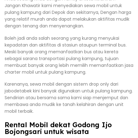
Jangan Khawatir kami menyediakan sewa mobil untuk
pulang kampung dari Depok dan sekitarnya, Dengan harga
yang relatif murah anda dapat melakukan aktifitas mudik
dengan tenang dan menyenangkan.
Boleh jadi anda salah seorang yang kurang menyukai
kepadatan dan aktifitas di stasiun ataupun terminal bus.
Meski banyak orang memanfaatkan bus atau kereta
sebagai sarana transportasi pulang kampung, tujuan
membuat banyak orang lebih memilih memanfaatkan jasa
charter mobil untuk pulang kampung.
Karenanya, sewa mobil dengan sistem drop only dari
jabodetabek kini banyak digunakan untuk pulang kampung.
Sendirian atau bersama sama kami siap menjemput dan
membawa anda mudik ke tanah kelahiran dengan unit
mobil terbaik.
Rental Mobil dekat Godong Ijo
Bojongsari untuk wisata