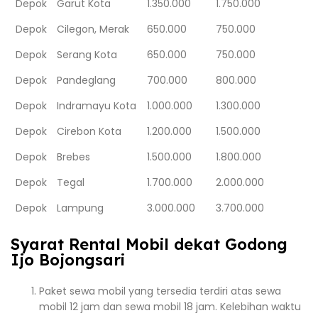
Depok
Garut Kota
1.350.000
1.750.000
Depok
Cilegon, Merak
650.000
750.000
Depok
Serang Kota
650.000
750.000
Depok
Pandeglang
700.000
800.000
Depok
Indramayu Kota
1.000.000
1.300.000
Depok
Cirebon Kota
1.200.000
1.500.000
Depok
Brebes
1.500.000
1.800.000
Depok
Tegal
1.700.000
2.000.000
Depok
Lampung
3.000.000
3.700.000
Syarat Rental Mobil dekat Godong
Ijo Bojongsari
Paket sewa mobil yang tersedia terdiri atas sewa
mobil 12 jam dan sewa mobil 18 jam. Kelebihan waktu