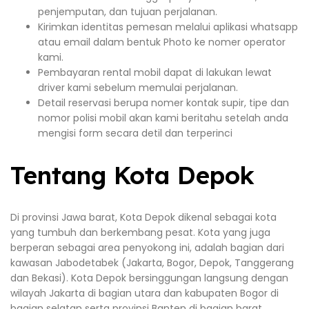
penjemputan, dan tujuan perjalanan.
Kirimkan identitas pemesan melalui aplikasi whatsapp
atau email dalam bentuk Photo ke nomer operator
kami.
Pembayaran rental mobil dapat di lakukan lewat
driver kami sebelum memulai perjalanan.
Detail reservasi berupa nomer kontak supir, tipe dan
nomor polisi mobil akan kami beritahu setelah anda
mengisi form secara detil dan terperinci
Tentang Kota Depok
Di provinsi Jawa barat, Kota Depok dikenal sebagai kota
yang tumbuh dan berkembang pesat. Kota yang juga
berperan sebagai area penyokong ini, adalah bagian dari
kawasan Jabodetabek (Jakarta, Bogor, Depok, Tanggerang
dan Bekasi). Kota Depok bersinggungan langsung dengan
wilayah Jakarta di bagian utara dan kabupaten Bogor di
bagian selatan serta provinsi Banten di bagian barat.