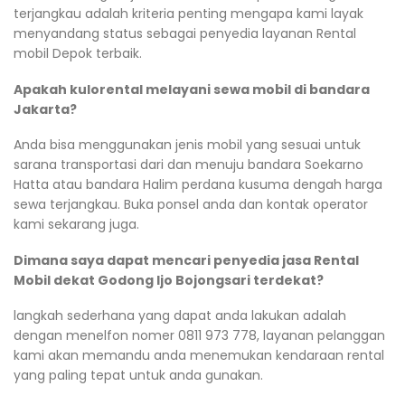
terjangkau adalah kriteria penting mengapa kami layak
menyandang status sebagai penyedia layanan Rental
mobil Depok terbaik.
Apakah kulorental melayani sewa mobil di bandara
Jakarta?
Anda bisa menggunakan jenis mobil yang sesuai untuk
sarana transportasi dari dan menuju bandara Soekarno
Hatta atau bandara Halim perdana kusuma dengah harga
sewa terjangkau. Buka ponsel anda dan kontak operator
kami sekarang juga.
Dimana saya dapat mencari penyedia jasa Rental
Mobil dekat Godong Ijo Bojongsari terdekat?
langkah sederhana yang dapat anda lakukan adalah
dengan menelfon nomer 0811 973 778, layanan pelanggan
kami akan memandu anda menemukan kendaraan rental
yang paling tepat untuk anda gunakan.