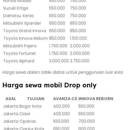
Honda Mobilio
550.000
750.000
Suzuki Ertiga
550.000
750.000
Daihatsu Xenia
550.000
750.000
Mitsubishi Xpander
650.000
850.000
Toyota Grand Innova
650.000
850.000
Toyota Innova Reborn
850.000
1.100.000
Mitsubishi Pajero
1.750.000
2.000.000
Toyota Fortuner
1.750.000
2.000.000
Toyota Alphard
3.000.000
3.750.000
Harga sewa dalam table diatas untuk penggunaan luar kota
Harga sewa mobil Drop only
ASAL
TUJUAN
AVANZA CS
INNOVA REBORN
Jakarta
Bogor Kota
400.000
550.000
Jakarta
Ciawi
400.000
550.000
Jakarta
Cipanas
550.000
700.000
Jakarta
Cianjur Kota
650.000
800.000