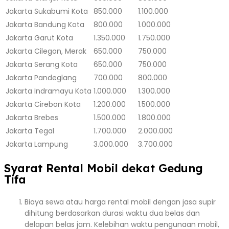
Jakarta
Sukabumi Kota
850.000
1.100.000
Jakarta
Bandung Kota
800.000
1.000.000
Jakarta
Garut Kota
1.350.000
1.750.000
Jakarta
Cilegon, Merak
650.000
750.000
Jakarta
Serang Kota
650.000
750.000
Jakarta
Pandeglang
700.000
800.000
Jakarta
Indramayu Kota
1.000.000
1.300.000
Jakarta
Cirebon Kota
1.200.000
1.500.000
Jakarta
Brebes
1.500.000
1.800.000
Jakarta
Tegal
1.700.000
2.000.000
Jakarta
Lampung
3.000.000
3.700.000
Syarat Rental Mobil dekat Gedung
Tifa
Biaya sewa atau harga rental mobil dengan jasa supir
dihitung berdasarkan durasi waktu dua belas dan
delapan belas jam. Kelebihan waktu pengunaan mobil,