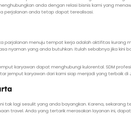
menghubungkan anda dengan relasi bisnis kami yang menawa
a perjalanan anda tetap dapat terealisasi.
ka parjalanan menuju tempat kerja adalah aktifitas kurang
asa nyaman yang anda butuhkan. Itulah sebabnya jika kini
r jemput karyawan dapat menghubungi kulorental. SDM profe
ar jemput karyawan dari kami siap menjadi yang terbaik di 
arta
 tak lagi sesulit yang anda bayangkan. Karena, sekarang t
aan travel. Anda yang tertarik merasakan layanan ini, da