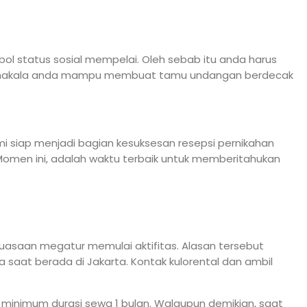
ol status sosial mempelai. Oleh sebab itu anda harus
a manakala anda mampu membuat tamu undangan berdecak
i siap menjadi bagian kesuksesan resepsi pernikahan
omen ini, adalah waktu terbaik untuk memberitahukan
leluasaan megatur memulai aktifitas. Alasan tersebut
 saat berada di Jakarta. Kontak kulorental dan ambil
n minimum durasi sewa 1 bulan. Walaupun demikian, saat