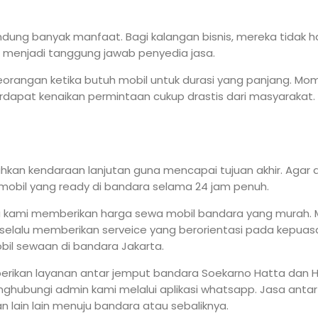
ndung banyak manfaat. Bagi kalangan bisnis, mereka tida
 menjadi tanggung jawab penyedia jasa.
angan ketika butuh mobil untuk durasi yang panjang. Momen l
dapat kenaikan permintaan cukup drastis dari masyarakat.
tuhkan kendaraan lanjutan guna mencapai tujuan akhir. Ag
t mobil yang ready di bandara selama 24 jam penuh.
a kami memberikan harga sewa mobil bandara yang murah. M
elalu memberikan serveice yang berorientasi pada kepuasa
bil sewaan di bandara Jakarta.
berikan layanan antar jemput bandara Soekarno Hatta dan 
nghubungi admin kami melalui aplikasi whatsapp. Jasa antar
lain lain menuju bandara atau sebaliknya.