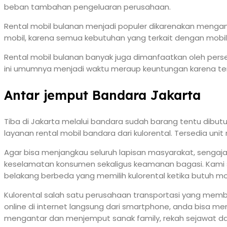
beban tambahan pengeluaran perusahaan.
Rental mobil bulanan menjadi populer dikarenakan menga
mobil, karena semua kebutuhan yang terkait dengan mobil
Rental mobil bulanan banyak juga dimanfaatkan oleh perseor
ini umumnya menjadi waktu meraup keuntungan karena ter
Antar jemput Bandara Jakarta
Tiba di Jakarta melalui bandara sudah barang tentu dibu
layanan rental mobil bandara dari kulorental. Tersedia uni
Agar bisa menjangkau seluruh lapisan masyarakat, sengaj
keselamatan konsumen sekaligus keamanan bagasi. Kami s
belakang berbeda yang memilih kulorental ketika butuh mo
Kulorental salah satu perusahaan transportasi yang mem
online di internet langsung dari smartphone, anda bisa me
mengantar dan menjemput sanak family, rekah sejawat dan 