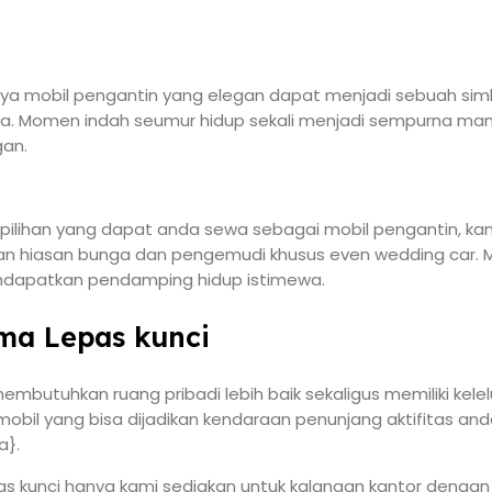
nya mobil pengantin yang elegan dapat menjadi sebuah simb
acara. Momen indah seumur hidup sekali menjadi sempurn
gan.
pilihan yang dapat anda sewa sebagai mobil pengantin, kam
n hiasan bunga dan pengemudi khusus even wedding car. M
apatkan pendamping hidup istimewa.
ma Lepas kunci
 membutuhkan ruang pribadi lebih baik sekaligus memiliki ke
il yang bisa dijadikan kendaraan penunjang aktifitas anda
a}.
epas kunci hanya kami sediakan untuk kalangan kantor denga