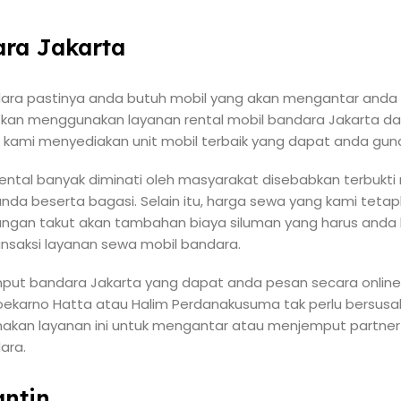
ra Jakarta
ara pastinya anda butuh mobil yang akan mengantar anda k
n menggunakan layanan rental mobil bandara Jakarta dari ku
 kami menyediakan unit mobil terbaik yang dapat anda gun
rental banyak diminati oleh masyarakat disebabkan terbukt
a beserta bagasi. Selain itu, harga sewa yang kami te
angan takut akan tambahan biaya siluman yang harus anda 
ansaksi layanan sewa mobil bandara.
put bandara Jakarta yang dapat anda pesan secara online
Soekarno Hatta atau Halim Perdanakusuma tak perlu bersus
an layanan ini untuk mengantar atau menjemput partner b
ara.
ntin