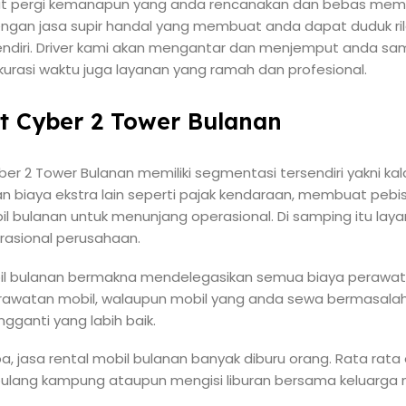
at pergi kemanapun yang anda rencanakan dan bebas mema
ngan jasa supir handal yang membuat anda dapat duduk ril
endiri. Driver kami akan mengantar dan menjemput anda sa
rasi waktu juga layanan yang ramah dan profesional.
at Cyber 2 Tower Bulanan
yber 2 Tower Bulanan memiliki segmentasi tersendiri yakni kal
 biaya ekstra lain seperti pajak kendaraan, membuat peb
 bulanan untuk menunjang operasional. Di samping itu layana
asional perusahaan.
il bulanan bermakna mendelegasikan semua biaya perawat
erawatan mobil, walaupun mobil yang anda sewa bermasalah
gganti yang labih baik.
a, jasa rental mobil bulanan banyak diburu orang. Rata rata 
pulang kampung ataupun mengisi liburan bersama keluarga 