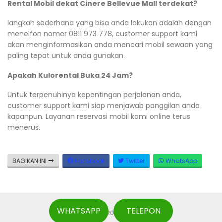
Rental Mobil dekat Cinere Bellevue Mall terdekat?
langkah sederhana yang bisa anda lakukan adalah dengan
menelfon nomer 0811 973 778, customer support kami
akan menginformasikan anda mencari mobil sewaan yang
paling tepat untuk anda gunakan.
Apakah Kulorental Buka 24 Jam?
Untuk terpenuhinya kepentingan perjalanan anda,
customer support kami siap menjawab panggilan anda
kapanpun. Layanan reservasi mobil kami online terus
menerus.
BAGIKAN INI
Facebook
Twitter
WhatsApp
WHATSAPP
TELEPON
Copyright © 2026 Kulorental