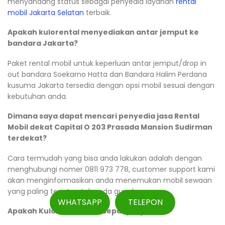
menyandang status sebagai penyedia layanan
rental
mobil Jakarta Selatan
terbaik.
Apakah kulorental menyediakan antar jemput ke
bandara Jakarta?
Paket rental mobil untuk keperluan antar jemput/drop in
out bandara Soekarno Hatta dan Bandara Halim Perdana
kusuma Jakarta tersedia dengan opsi mobil sesuai dengan
kebutuhan anda.
Dimana saya dapat mencari penyedia jasa Rental
Mobil dekat Capital O 203 Prasada Mansion Sudirman
terdekat?
Cara termudah yang bisa anda lakukan adalah dengan
menghubungi nomer 0811 973 778, customer support kami
akan menginformasikan anda menemukan mobil sewaan
yang paling tepat untuk anda gunakan.
WHATSAPP
TELEPON
Apakah Kulorental Buka sepanjang hari?