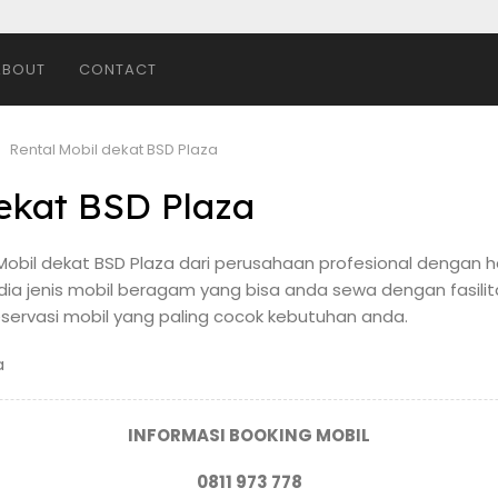
ABOUT
CONTACT
Rental Mobil dekat BSD Plaza
dekat BSD Plaza
obil dekat BSD Plaza dari perusahaan profesional dengan 
dia jenis mobil beragam yang bisa anda sewa dengan fasilita
reservasi mobil yang paling cocok kebutuhan anda.
INFORMASI BOOKING MOBIL
0811 973 778