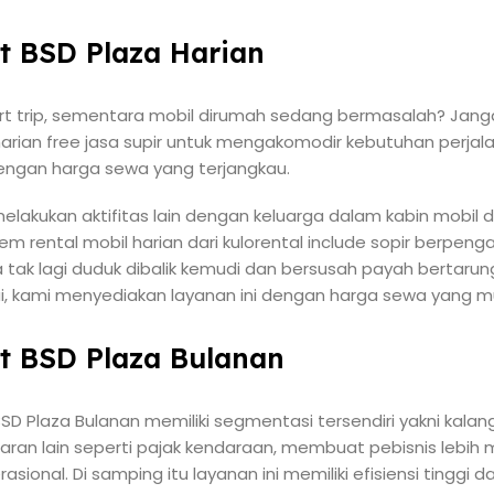
at BSD Plaza Harian
rt trip, sementara mobil dirumah sedang bermasalah? Janga
harian free jasa supir untuk mengakomodir kebutuhan perjal
dengan harga sewa yang terjangkau.
elakukan aktifitas lain dengan keluarga dalam kabin mobil 
tem rental mobil harian dari kulorental include sopir berp
tak lagi duduk dibalik kemudi dan bersusah payah bertarung
ui, kami menyediakan layanan ini dengan harga sewa yang m
at BSD Plaza Bulanan
BSD Plaza Bulanan memiliki segmentasi tersendiri yakni kalan
an lain seperti pajak kendaraan, membuat pebisnis lebih m
sional. Di samping itu layanan ini memiliki efisiensi tinggi