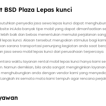
t BSD Plaza Lepas kunci
tuhkan penyedia jasa sewa lepas kunci dapat menghubung
site ini.Ada banyak tipe mobil yang dapat dimanfaatkan s
i lebih baik dan bebas menentukan memulai perjalanan san
l lepas kunci. Alasan tersebut merupakan stimulus bagi k
ikan sarana transportasi penunjang kegiatan anda saat ber
n jasa sewa mobil lepas kunci dari perusahaan terpercaya.
ntara waktu layanan rental mobil lepas kunci hanya kami se
n. Namun demikian, bila anda sangat menginginkan layanan 
t menghubungkan anda dengan vendor kami yang menyediak
i. Langkah ini semata mata kami tempuh agar rencana perj
ryawan