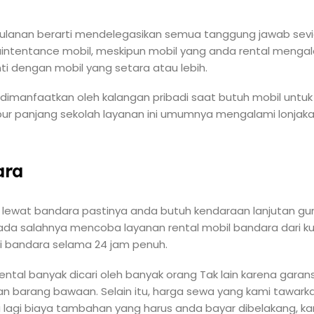
 bulanan berarti mendelegasikan semua tanggung jawab sev
intentance mobil, meskipun mobil yang anda rental mengal
 dengan mobil yang setara atau lebih.
 dimanfaatkan oleh kalangan pribadi saat butuh mobil untuk
libur panjang sekolah layanan ini umumnya mengalami lonjak
ara
lewat bandara pastinya anda butuh kendaraan lanjutan gun
k ada salahnya mencoba layanan rental mobil bandara dari k
i bandara selama 24 jam penuh.
ental banyak dicari oleh banyak orang Tak lain karena gara
n barang bawaan. Selain itu, harga sewa yang kami tawark
a lagi biaya tambahan yang harus anda bayar dibelakang, 