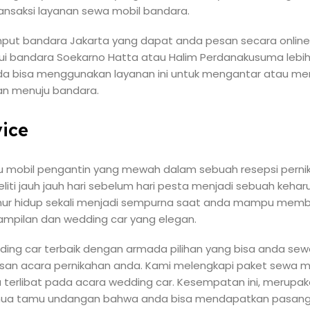
ransaksi layanan sewa mobil bandara.
ut bandara Jakarta yang dapat anda pesan secara online.
 bandara Soekarno Hatta atau Halim Perdanakusuma lebi
Anda bisa menggunakan layanan ini untuk mengantar atau m
dan menuju bandara.
ice
 mobil pengantin yang mewah dalam sebuah resepsi pernikaha
liti jauh jauh hari sebelum hari pesta menjadi sebuah keha
umur hidup sekali menjadi sempurna saat anda mampu me
pilan dan wedding car yang elegan.
ng car terbaik dengan armada pilihan yang bisa anda sew
san acara pernikahan anda. Kami melengkapi paket sewa m
 terlibat pada acara wedding car. Kesempatan ini, merupak
ua tamu undangan bahwa anda bisa mendapatkan pasang