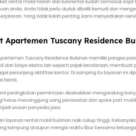
et rental mobil harian dari kulorental sudah termasuk sop
n anda. Anda tidak perlu duduk dibalik kemudi dan mengel
perjalanan. Yang tidak kalah penting, kami menyediakan serv
at Apartemen Tuscany Residence B
 Apartemen Tuscany Residence Bulanan memiliki pangsa pasa
il dan biaya ekstra lain seperti pajak kendaraan, membuat 
gai penunjang aktifitas kantor. Di samping itu layanan ini d
 bisnis.
ami peningkatan permintaan disebabkan mengandung banya
lagi harus menanggung uang perawatan dan spare part mobil
jadi urusan penyedia jasa.
aan layanan rental mobil bulanan naik cukup tinggi. Kebanya
pulang kampung ataupun mengisi waktu libur bersama keluarg