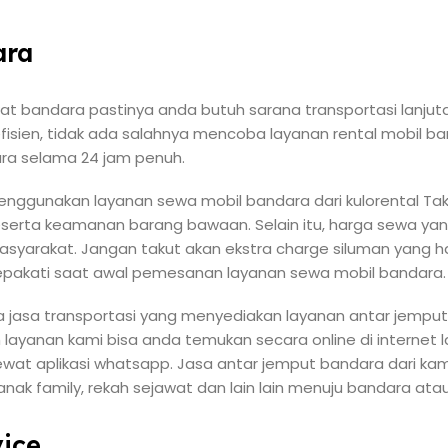
ara
wat bandara pastinya anda butuh sarana transportasi lanju
efisien, tidak ada salahnya mencoba layanan rental mobil ban
dara selama 24 jam penuh.
gunakan layanan sewa mobil bandara dari kulorental Tak 
serta keamanan barang bawaan. Selain itu, harga sewa y
asyarakat. Jangan takut akan ekstra charge siluman yang h
pakati saat awal pemesanan layanan sewa mobil bandara.
ia jasa transportasi yang menyediakan layanan antar jemp
layanan kami bisa anda temukan secara online di internet l
wat aplikasi whatsapp. Jasa antar jemput bandara dari kam
k family, rekah sejawat dan lain lain menuju bandara atau
ice