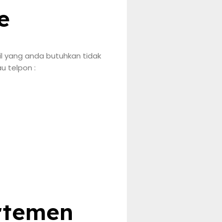
e
l yang anda butuhkan tidak
u telpon :
rtemen