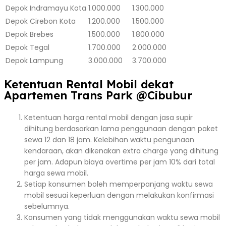
Depok
Indramayu Kota
1.000.000
1.300.000
Depok
Cirebon Kota
1.200.000
1.500.000
Depok
Brebes
1.500.000
1.800.000
Depok
Tegal
1.700.000
2.000.000
Depok
Lampung
3.000.000
3.700.000
Ketentuan Rental Mobil dekat
Apartemen Trans Park @Cibubur
Ketentuan harga rental mobil dengan jasa supir
dihitung berdasarkan lama penggunaan dengan paket
sewa 12 dan 18 jam. Kelebihan waktu pengunaan
kendaraan, akan dikenakan extra charge yang dihitung
per jam. Adapun biaya overtime per jam 10% dari total
harga sewa mobil.
Setiap konsumen boleh memperpanjang waktu sewa
mobil sesuai keperluan dengan melakukan konfirmasi
sebelumnya.
Konsumen yang tidak menggunakan waktu sewa mobil