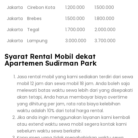
Jakarta
Cirebon Kota
1.200.000
1.500.000
Jakarta
Brebes
1.500.000
1.800.000
Jakarta
Tegal
1.700.000
2.000.000
Jakarta
Lampung
3.000.000
3.700.000
Syarat Rental Mobil dekat
Apartemen Sudirman Park
Jasa rental mobil yang kami sediakan terdiri dari sewa
mobil 12 jam dan sewa mobil 18 jam. Anda boleh saja
melewati batas waktu sewa lebih dari yang disepakati
akan tetapi, Anda harus membayar biaya overtime
yang dihitung per jam, rata rata biaya kelebihan
waktu adalah 10% dari total harga rental.
Jika anda ingin menggunakan layanan kami kembali
atau extend waktu sewa mobil segera kontak kami
sebelum waktu sewa berkahir.
Konsumen yang tidak menghabiskan waktu sewa