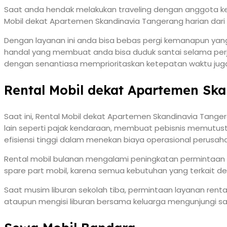
Saat anda hendak melakukan traveling dengan anggota kel
Mobil dekat Apartemen Skandinavia Tangerang harian dari 
Dengan layanan ini anda bisa bebas pergi kemanapun yang
handal yang membuat anda bisa duduk santai selama perj
dengan senantiasa memprioritaskan ketepatan waktu jug
Rental Mobil dekat Apartemen Sk
Saat ini, Rental Mobil dekat Apartemen Skandinavia Tange
lain seperti pajak kendaraan, membuat pebisnis memutustk
efisiensi tinggi dalam menekan biaya operasional perusah
Rental mobil bulanan mengalami peningkatan permintaan d
spare part mobil, karena semua kebutuhan yang terkait den
Saat musim liburan sekolah tiba, permintaan layanan renta
ataupun mengisi liburan bersama keluarga mengunjungi sana