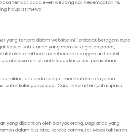
iasa terlibat pada even wedding car. Kesempatan ini,
g hidup istimewa.
r yang tertera dalam website ini.Terdapat beragam type
gat sesuai untuk anda yang memiliki kegiatan padat,
tuk itulah kami hadir memberikan beragam unit mobil
gambil jasa rental mobil lepas kunci dari perusahaan
mun demikian, bila anda sangat membutuhkan layanan
ci untuk kalangan pribadi. Cara ini kami tempuh supaya
kan yang dijalankan oleh banyak orang. Bagi anda yang
yaman dalam bus atau kereta commuter. Maka tak heran