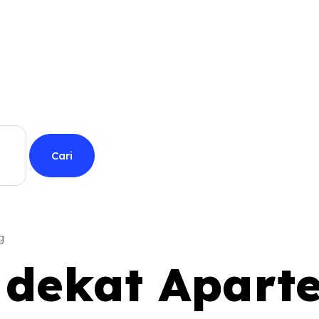
g
l dekat Apar