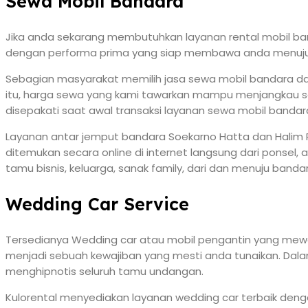
Sewa Mobil Bandara
Jika anda sekarang membutuhkan layanan rental mobil ba
dengan performa prima yang siap membawa anda menuju tuj
Sebagian masyarakat memilih jasa sewa mobil bandara dar
itu, harga sewa yang kami tawarkan mampu menjangkau se
disepakati saat awal transaksi layanan sewa mobil bandar
Layanan antar jemput bandara Soekarno Hatta dan Halim P
ditemukan secara online di internet langsung dari ponse
tamu bisnis, keluarga, sanak family, dari dan menuju banda
Wedding Car Service
Tersedianya Wedding car atau mobil pengantin yang mewah 
menjadi sebuah kewajiban yang mesti anda tunaikan. Da
menghipnotis seluruh tamu undangan.
Kulorental menyediakan layanan wedding car terbaik deng