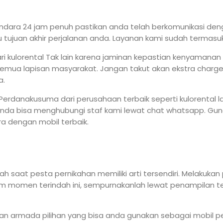
ndara 24 jam penuh pastikan anda telah berkomunikasi de
uan akhir perjalanan anda. Layanan kami sudah termasuk ja
i kulorental Tak lain karena jaminan kepastian kenyamana
mua lapisan masyarakat. Jangan takut akan ekstra charge 
a.
erdanakusuma dari perusahaan terbaik seperti kulorental 
l, anda bisa menghubungi staf kami lewat chat whatsapp. 
ra dengan mobil terbaik.
saat pesta pernikahan memiliki arti tersendiri. Melakukan 
lam momen terindah ini, sempurnakanlah lewat penampilan
an armada pilihan yang bisa anda gunakan sebagai mobil p