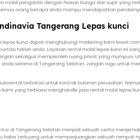
a mobil pengantin dengan hiasan bunga dan supir yang terb
a semua orang betapa anda mampu mendapatkan pendampin
andinavia Tangerang Lepas kunci
lepas kunci dapat menghubungi marketing kami lewat nome
tasi harian anda. Layanan rental mobil lepas kunci ini san
rgian sekaligus memperoleh ruang privat yang mumpuni. Un
as anda selama di Tangerang Selatan. Jangan ragu untuk men
ri kulorental terbatas untuk kontrak bulanan perusahan. Na
s kami yang terbiasa menghandle jasa rental mobil lepas kun
 kantor di Tangerang Selatan menjadi sebuah cerita menjemu
u habis terbuang untuk memperjuangkan sebuah tempat n