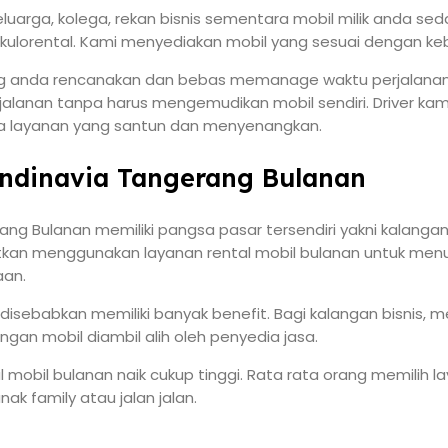
uarga, kolega, rekan bisnis sementara mobil milik anda se
kulorental. Kami menyediakan mobil yang sesuai dengan keb
 anda rencanakan dan bebas memanage waktu perjalanan. Mo
alanan tanpa harus mengemudikan mobil sendiri. Driver k
a layanan yang santun dan menyenangkan.
andinavia Tangerang Bulanan
rang Bulanan memiliki pangsa pasar tersendiri yakni kalan
an menggunakan layanan rental mobil bulanan untuk menunja
aan.
isebabkan memiliki banyak benefit. Bagi kalangan bisnis, 
gan mobil diambil alih oleh penyedia jasa.
l mobil bulanan naik cukup tinggi. Rata rata orang memilih 
k family atau jalan jalan.