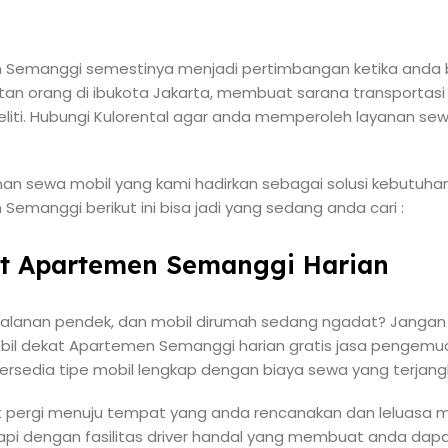
n Semanggi semestinya menjadi pertimbangan ketika anda b
egiatan orang di ibukota Jakarta, membuat sarana transportas
eliti. Hubungi Kulorental agar anda memperoleh layanan sewa
an sewa mobil yang kami hadirkan sebagai solusi kebutuhan 
Semanggi berikut ini bisa jadi yang sedang anda cari :
at Apartemen Semanggi Harian
jalanan pendek, dan mobil dirumah sedang ngadat? Jangan k
bil dekat Apartemen Semanggi harian gratis jasa pengem
Tersedia tipe mobil lengkap dengan biaya sewa yang terjang
t pergi menuju tempat yang anda rencanakan dan leluasa m
api dengan fasilitas driver handal yang membuat anda dapa