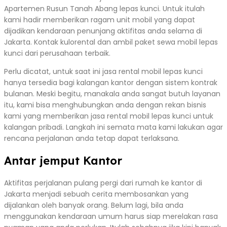
Apartemen Rusun Tanah Abang lepas kunci. Untuk itulah
kami hadir memberikan ragam unit mobil yang dapat
dijadikan kendaraan penunjang aktifitas anda selama di
Jakarta. Kontak kulorental dan ambil paket sewa mobil lepas
kunci dari perusahaan terbaik.
Perlu dicatat, untuk saat ini jasa rental mobil lepas kunci
hanya tersedia bagi kalangan kantor dengan sistem kontrak
bulanan. Meski begitu, manakala anda sangat butuh layanan
itu, kami bisa menghubungkan anda dengan rekan bisnis
kami yang memberikan jasa rental mobil lepas kunci untuk
kalangan pribadi. Langkah ini semata mata kami lakukan agar
rencana perjalanan anda tetap dapat terlaksana.
Antar jemput Kantor
Aktifitas perjalanan pulang pergi dari rumah ke kantor di
Jakarta menjadi sebuah cerita membosankan yang
dijalankan oleh banyak orang. Belum lagi, bila anda
menggunakan kendaraan umum harus siap merelakan rasa