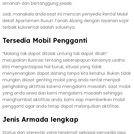
amanah dan bertanggung jawab.
Jadi, manakala anda saat ini mencari penyedia Rental Mobil
dekat Apartemen Rusun Tanah Abang dengan layanan sopir
terbaik kulorental adalah solusinya.
Tersedia Mobil Pengganti
“Malang tak dapat ditolak untung tak dapat diraih”
merupakan ilustrasi tentang seberapapun kerasnya usaha
kita mengantisipasi hal buruk, situasi yang tidak
menyenangkan dapat datang tanpa kita ketahui. Bukan tidak
mungkin disaat genting mobil yang anda rental menjadi
penghalang aktifitas karena mengalami masalah. Saat mobil
yang anda sewa dari kami mengalami masalah sehingga
menghambat aktifitas anda, kami siap memberikan mobil
pengganti agar anda tetap dapat melanjutkan aktifitas.
Jenis Armada lengkap
Status dan stereotip yang tersemat sebagai penyedia jasa