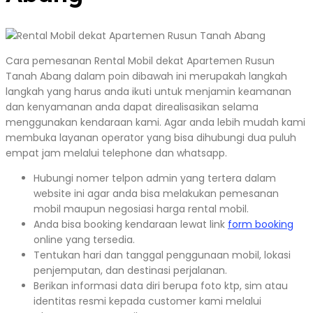
Cara pemesanan Rental Mobil dekat Apartemen Rusun
Tanah Abang dalam poin dibawah ini merupakah langkah
langkah yang harus anda ikuti untuk menjamin keamanan
dan kenyamanan anda dapat direalisasikan selama
menggunakan kendaraan kami. Agar anda lebih mudah kami
membuka layanan operator yang bisa dihubungi dua puluh
empat jam melalui telephone dan whatsapp.
Hubungi nomer telpon admin yang tertera dalam
website ini agar anda bisa melakukan pemesanan
mobil maupun negosiasi harga rental mobil.
Anda bisa booking kendaraan lewat link
form booking
online yang tersedia.
Tentukan hari dan tanggal penggunaan mobil, lokasi
penjemputan, dan destinasi perjalanan.
Berikan informasi data diri berupa foto ktp, sim atau
identitas resmi kepada customer kami melalui