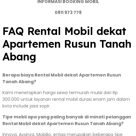
INFORMASI BOOKING MOBIL
0811 973 778
FAQ Rental Mobil dekat
Apartemen Rusun Tanah
Abang
Berapa biaya Rental Mobil dekat Apartemen Rusun
Tanah Abang?
Kami menetapkan harga sewa termurah mulai dari Rp
300.000 untuk layanan rental mobil durasi enam jam dalam
kota include jasa sopir.
Tipe mobil apa yang paling banyak di minati pelanggan
Rental Mobil dekat Apartemen Rusun Tanah Abang?
Innova, Avanza, Mobilio, ertiga merupakan beberapa tipe