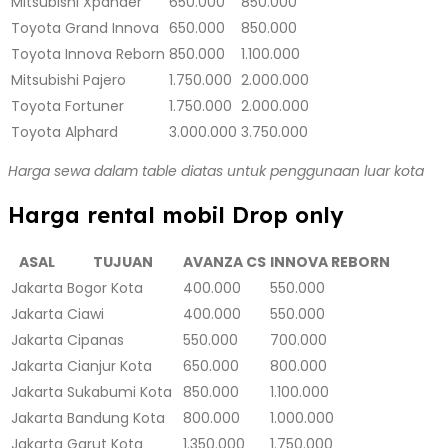
Mitsubishi Xpander
650.000
850.000
Toyota Grand Innova
650.000
850.000
Toyota Innova Reborn
850.000
1.100.000
Mitsubishi Pajero
1.750.000
2.000.000
Toyota Fortuner
1.750.000
2.000.000
Toyota Alphard
3.000.000
3.750.000
Harga sewa dalam table diatas untuk penggunaan luar kota
Harga rental mobil Drop only
ASAL
TUJUAN
AVANZA CS
INNOVA REBORN
Jakarta
Bogor Kota
400.000
550.000
Jakarta
Ciawi
400.000
550.000
Jakarta
Cipanas
550.000
700.000
Jakarta
Cianjur Kota
650.000
800.000
Jakarta
Sukabumi Kota
850.000
1.100.000
Jakarta
Bandung Kota
800.000
1.000.000
Jakarta
Garut Kota
1.350.000
1.750.000