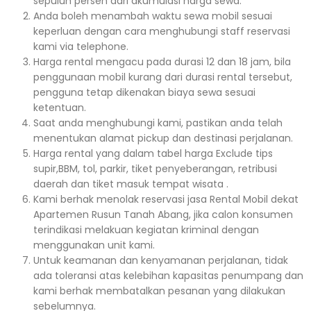
sepuluh persen dari akumulasi harga sewa.
Anda boleh menambah waktu sewa mobil sesuai
keperluan dengan cara menghubungi staff reservasi
kami via telephone.
Harga rental mengacu pada durasi 12 dan 18 jam, bila
penggunaan mobil kurang dari durasi rental tersebut,
pengguna tetap dikenakan biaya sewa sesuai
ketentuan.
Saat anda menghubungi kami, pastikan anda telah
menentukan alamat pickup dan destinasi perjalanan.
Harga rental yang dalam tabel harga Exclude tips
supir,BBM, tol, parkir, tiket penyeberangan, retribusi
daerah dan tiket masuk tempat wisata .
Kami berhak menolak reservasi jasa Rental Mobil dekat
Apartemen Rusun Tanah Abang, jika calon konsumen
terindikasi melakuan kegiatan kriminal dengan
menggunakan unit kami.
Untuk keamanan dan kenyamanan perjalanan, tidak
ada toleransi atas kelebihan kapasitas penumpang dan
kami berhak membatalkan pesanan yang dilakukan
sebelumnya.