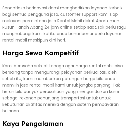
Senantiasa berinovasi demi menghadirkan layanan terbaik
bagi semua pengguna jasa, customer support kami siap
melayani permintaan jasa Rental Mobil dekat Apartemen
Rusun Tanah Abang 24 jam online setiap saat.Tak perlu ragu
menghubungi kami ketika anda benar benar perlu layanan
rental mobil meskipun dini hari.
Harga Sewa Kompetitif
Kami berusaha sekuat tenaga agar harga rental mobil bisa
bersaing tanpa mengurangi pelayanan berkualitas, oleh
sebab itu, kami memberikan potongan harga bila anda
memilih jasa rental mobil kami untuk jangka panjang. Tak
heran bila banyak perusahaan yang mengandalkan kami
sebagai rekanan penunjang transportasi untuk untuk
kebutuhan aktifitas mereka dengan sistem pembayaran
bulanan.
Kaya Pengalaman