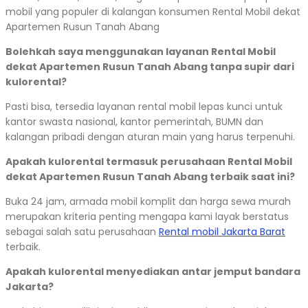
mobil yang populer di kalangan konsumen Rental Mobil dekat
Apartemen Rusun Tanah Abang
Bolehkah saya menggunakan layanan Rental Mobil
dekat Apartemen Rusun Tanah Abang tanpa supir dari
kulorental?
Pasti bisa, tersedia layanan rental mobil lepas kunci untuk
kantor swasta nasional, kantor pemerintah, BUMN dan
kalangan pribadi dengan aturan main yang harus terpenuhi.
Apakah kulorental termasuk perusahaan Rental Mobil
dekat Apartemen Rusun Tanah Abang terbaik saat ini?
Buka 24 jam, armada mobil komplit dan harga sewa murah
merupakan kriteria penting mengapa kami layak berstatus
sebagai salah satu perusahaan
Rental mobil Jakarta Barat
terbaik.
Apakah kulorental menyediakan antar jemput bandara
Jakarta?