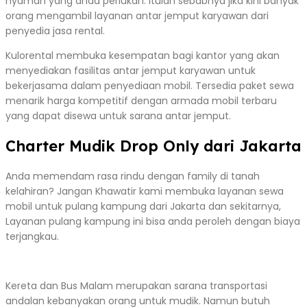
nyaman yang anda perlukan. Itulah sebabnya jika kini banyak
orang mengambil layanan antar jemput karyawan dari
penyedia jasa rental.
Kulorental membuka kesempatan bagi kantor yang akan
menyediakan fasilitas antar jemput karyawan untuk
bekerjasama dalam penyediaan mobil. Tersedia paket sewa
menarik harga kompetitif dengan armada mobil terbaru
yang dapat disewa untuk sarana antar jemput.
Charter Mudik Drop Only dari Jakarta
Anda memendam rasa rindu dengan family di tanah
kelahiran? Jangan Khawatir kami membuka layanan sewa
mobil untuk pulang kampung dari Jakarta dan sekitarnya,
Layanan pulang kampung ini bisa anda peroleh dengan biaya
terjangkau.
Kereta dan Bus Malam merupakan sarana transportasi
andalan kebanyakan orang untuk mudik. Namun butuh