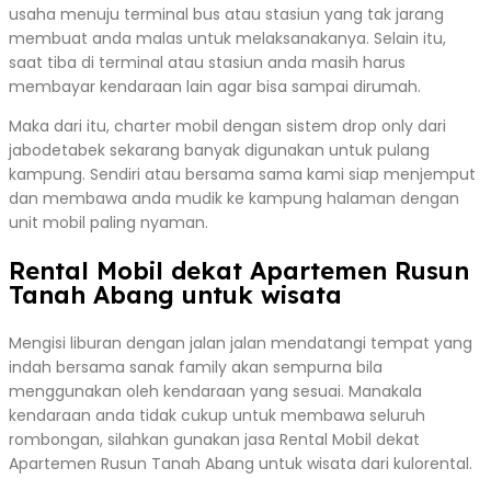
usaha menuju terminal bus atau stasiun yang tak jarang
membuat anda malas untuk melaksanakanya. Selain itu,
saat tiba di terminal atau stasiun anda masih harus
membayar kendaraan lain agar bisa sampai dirumah.
Maka dari itu, charter mobil dengan sistem drop only dari
jabodetabek sekarang banyak digunakan untuk pulang
kampung. Sendiri atau bersama sama kami siap menjemput
dan membawa anda mudik ke kampung halaman dengan
unit mobil paling nyaman.
Rental Mobil dekat Apartemen Rusun
Tanah Abang untuk wisata
Mengisi liburan dengan jalan jalan mendatangi tempat yang
indah bersama sanak family akan sempurna bila
menggunakan oleh kendaraan yang sesuai. Manakala
kendaraan anda tidak cukup untuk membawa seluruh
rombongan, silahkan gunakan jasa Rental Mobil dekat
Apartemen Rusun Tanah Abang untuk wisata dari kulorental.