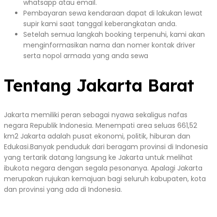
whatsapp atau email.
Pembayaran sewa kendaraan dapat di lakukan lewat
supir kami saat tanggal keberangkatan anda.
Setelah semua langkah booking terpenuhi, kami akan
menginformasikan nama dan nomer kontak driver
serta nopol armada yang anda sewa
Tentang Jakarta Barat
Jakarta memiliki peran sebagai nyawa sekaligus nafas
negara Republik Indonesia. Menempati area seluas 661,52
km2 Jakarta adalah pusat ekonomi, politik, hiburan dan
Edukasi.Banyak penduduk dari beragam provinsi di Indonesia
yang tertarik datang langsung ke Jakarta untuk melihat
ibukota negara dengan segala pesonanya. Apalagi Jakarta
merupakan rujukan kemajuan bagi seluruh kabupaten, kota
dan provinsi yang ada di Indonesia.