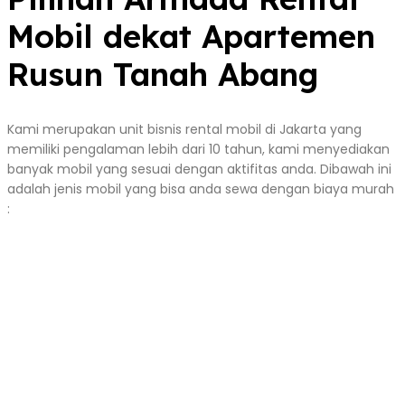
Mobil dekat Apartemen
Rusun Tanah Abang
Kami merupakan unit bisnis rental mobil di Jakarta yang
memiliki pengalaman lebih dari 10 tahun, kami menyediakan
banyak mobil yang sesuai dengan aktifitas anda. Dibawah ini
adalah jenis mobil yang bisa anda sewa dengan biaya murah
: