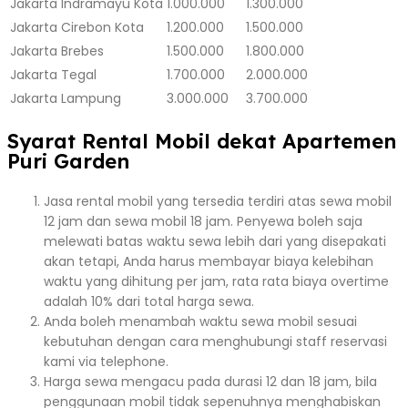
Jakarta
Indramayu Kota
1.000.000
1.300.000
Jakarta
Cirebon Kota
1.200.000
1.500.000
Jakarta
Brebes
1.500.000
1.800.000
Jakarta
Tegal
1.700.000
2.000.000
Jakarta
Lampung
3.000.000
3.700.000
Syarat Rental Mobil dekat Apartemen
Puri Garden
Jasa rental mobil yang tersedia terdiri atas sewa mobil
12 jam dan sewa mobil 18 jam. Penyewa boleh saja
melewati batas waktu sewa lebih dari yang disepakati
akan tetapi, Anda harus membayar biaya kelebihan
waktu yang dihitung per jam, rata rata biaya overtime
adalah 10% dari total harga sewa.
Anda boleh menambah waktu sewa mobil sesuai
kebutuhan dengan cara menghubungi staff reservasi
kami via telephone.
Harga sewa mengacu pada durasi 12 dan 18 jam, bila
penggunaan mobil tidak sepenuhnya menghabiskan