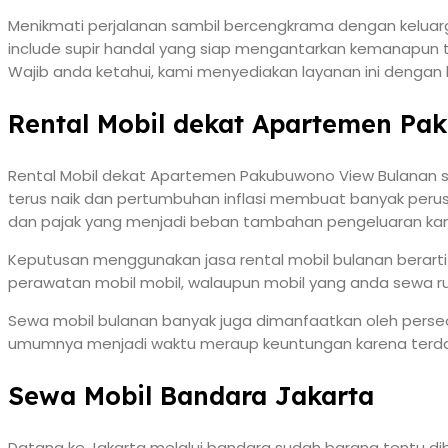
Menikmati perjalanan sambil bercengkrama dengan keluarga
include supir handal yang siap mengantarkan kemanapun tuj
Wajib anda ketahui, kami menyediakan layanan ini dengan
Rental Mobil dekat Apartemen Pa
Rental Mobil dekat Apartemen Pakubuwono View Bulanan s
terus naik dan pertumbuhan inflasi membuat banyak perus
dan pajak yang menjadi beban tambahan pengeluaran kan
Keputusan menggunakan jasa rental mobil bulanan berart
perawatan mobil mobil, walaupun mobil yang anda sewa ru
Sewa mobil bulanan banyak juga dimanfaatkan oleh perseoran
umumnya menjadi waktu meraup keuntungan karena terdap
Sewa Mobil Bandara Jakarta
Datang ke Jakarta melalui bandara sudah barang tentu d