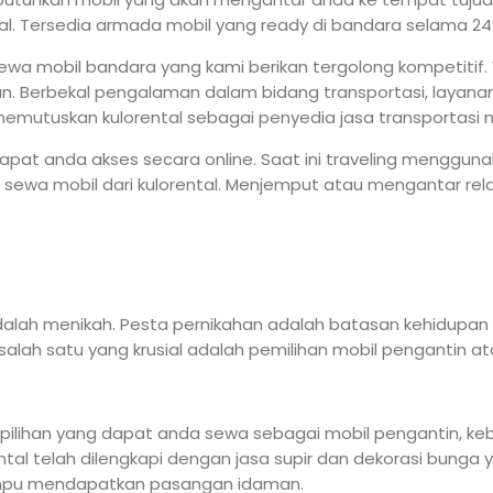
al. Tersedia armada mobil yang ready di bandara selama 24
ewa mobil bandara yang kami berikan tergolong kompetitif. 
 Berbekal pengalaman dalam bidang transportasi, layan
utuskan kulorental sebagai penyedia jasa transportasi m
pat anda akses secara online. Saat ini traveling menggun
wa mobil dari kulorental. Menjemput atau mengantar relas
lah menikah. Pesta pernikahan adalah batasan kehidupan 
 salah satu yang krusial adalah pemilihan mobil pengantin 
pilihan yang dapat anda sewa sebagai mobil pengantin, keb
ntal telah dilengkapi dengan jasa supir dan dekorasi bunga
mpu mendapatkan pasangan idaman.