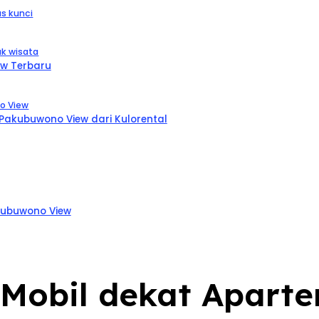
s kunci
k wisata
ew Terbaru
o View
akubuwono View dari Kulorental
kubuwono View
al Mobil dekat Apa