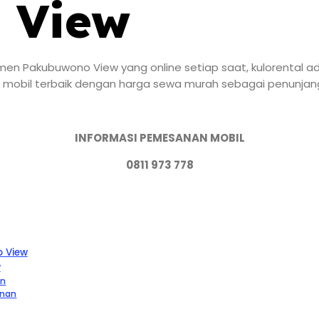
 View
men Pakubuwono View yang online setiap saat, kulorental a
 mobil terbaik dengan harga sewa murah sebagai penunjang 
INFORMASI PEMESANAN MOBIL
0811 973 778
o View
w
an
anan