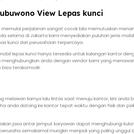
kubuwono View Lepas kunci
kan memulai perjalanan sangat cocok bila memutuskan mena
nda selama di Jakarta kami menyediakan puluhan jenis mobi
pas kunci dari perusahaan terpercaya.
obil lepas kunci hanya tersedia untuk kalangan kantor denga
sa menghubungkan anda dengan vendor kami yang menawarka
 bisa terakomodir.
ng melawan liarnya lalu lintas saat menuju kantor, kini a
 anda datang ke kantor tepat waktu dengan fisik dan psikol
iakan jasa antar jemput karyawan dapat menghubungi kulor
 berusaha semaksimal mungkin menjadi yang paling unggul d