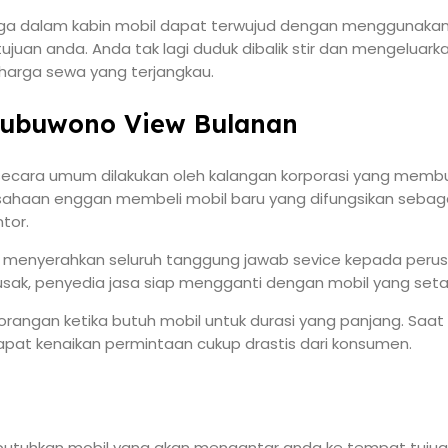
 dalam kabin mobil dapat terwujud dengan menggunakan laya
uan anda. Anda tak lagi duduk dibalik stir dan mengeluarkan
 harga sewa yang terjangkau.
kubuwono View Bulanan
ecara umum dilakukan oleh kalangan korporasi yang membut
ahaan enggan membeli mobil baru yang difungsikan sebagai
tor.
i menyerahkan seluruh tanggung jawab sevice kepada peru
sak, penyedia jasa siap mengganti dengan mobil yang setar
gan ketika butuh mobil untuk durasi yang panjang. Saat libur
at kenaikan permintaan cukup drastis dari konsumen.
ibutuhkan mobil yang akan mengantar anda ke tempat tujua