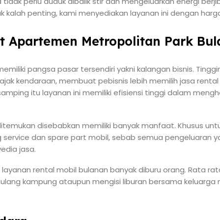
idak perlu duduk dibalik stir dan mengeluarkan energi berjib
k kalah penting, kami menyediakan layanan ini dengan harg
at Apartemen Metropolitan Park Bu
 memiliki pangsa pasar tersendiri yakni kalangan bisnis. Ting
 pajak kendaraan, membuat pebisnis lebih memilih jasa renta
 samping itu layanan ini memiliki efisiensi tinggi dalam men
itemukan disebabkan memiliki banyak manfaat. Khusus untu
service dan spare part mobil, sebab semua pengeluaran ya
edia jasa.
 layanan rental mobil bulanan banyak diburu orang. Rata rat
pulang kampung ataupun mengisi liburan bersama keluarga