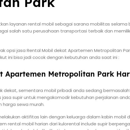
tan Park
an layanan rental mobil sebagai sarana mobilitas selama b
ai salah satu perusahaan transportasi terbaik dan memiliki 
ak opsi jasa Rental Mobil dekat Apartemen Metropolitan Pa
ikut ini bisa jadi cocok dengan kebutuhan anda saat ini :
at Apartemen Metropolitan Park Har
ak dekat, sementara mobil pribadi anda sedang bermasalah?
is jasa supir untuk mengakomodir kebutuhan perjalanan anda
n harga sewa murah.
melakukan aktifitas lain dengan keluarga dalam kabin mobil
tem rental mobil harian dari kulorental include supir berp