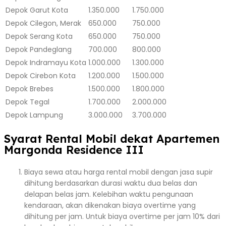
Depok
Garut Kota
1.350.000
1.750.000
Depok
Cilegon, Merak
650.000
750.000
Depok
Serang Kota
650.000
750.000
Depok
Pandeglang
700.000
800.000
Depok
Indramayu Kota
1.000.000
1.300.000
Depok
Cirebon Kota
1.200.000
1.500.000
Depok
Brebes
1.500.000
1.800.000
Depok
Tegal
1.700.000
2.000.000
Depok
Lampung
3.000.000
3.700.000
Syarat Rental Mobil dekat Apartemen
Margonda Residence III
Biaya sewa atau harga rental mobil dengan jasa supir
dihitung berdasarkan durasi waktu dua belas dan
delapan belas jam. Kelebihan waktu pengunaan
kendaraan, akan dikenakan biaya overtime yang
dihitung per jam. Untuk biaya overtime per jam 10% dari