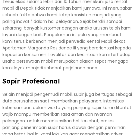
Terus eksis selama lebih dari 10 tahun menekuni jasa rental
mobil di Depok tidak menjadikan kami jumawa, ini merupakan
sebuah fakta bahwa kami tetap konsisten menjadi yang
paling inovatif dalam hal pelayanan. Sejak berdiri sampai
sekarang, banyak kustomer dengan aneka urusan telah kami
layani dengan baik. Pengalaman ini pula yang membuat
kami terus berbenah menjadi penyedia Rental Mobil dekat
Apartemen Margonda Residence III yang berorientasi kepada
kepuasan konsumen. Loyalitas dan kecintaan kami terhadap
usaha persewaan mobil merupakan alasan tepat mengapa
kami layak menjadi sahabat perjalanan anda.
Sopir Profesional
Selain menjadi pengemudi mobil, supir juga bertugas sebagai
duta perusahaan saat memberikan pelayanan. Intensitas
kebersamaan dalam waktu yang panjang supir kami dituntut
wajib mampu memberikan rasa aman dan nyaman
pelanggan. untuk merealisasikan hal tersebut, proses
panjang penerimaan supir harus diawali dengan pemilihan
yang ketat, hal ini kami lakukan agar menghasilkan driver