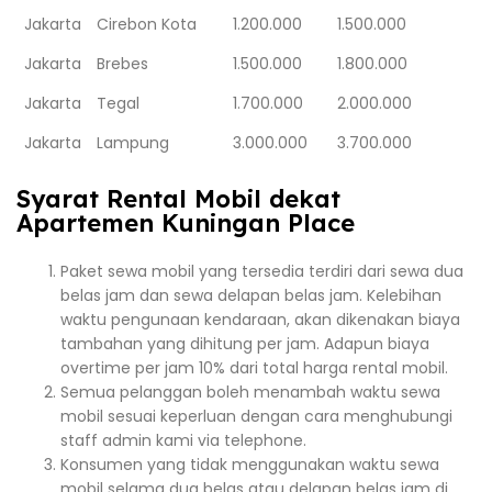
Jakarta
Cirebon Kota
1.200.000
1.500.000
Jakarta
Brebes
1.500.000
1.800.000
Jakarta
Tegal
1.700.000
2.000.000
Jakarta
Lampung
3.000.000
3.700.000
Syarat Rental Mobil dekat
Apartemen Kuningan Place
Paket sewa mobil yang tersedia terdiri dari sewa dua
belas jam dan sewa delapan belas jam. Kelebihan
waktu pengunaan kendaraan, akan dikenakan biaya
tambahan yang dihitung per jam. Adapun biaya
overtime per jam 10% dari total harga rental mobil.
Semua pelanggan boleh menambah waktu sewa
mobil sesuai keperluan dengan cara menghubungi
staff admin kami via telephone.
Konsumen yang tidak menggunakan waktu sewa
mobil selama dua belas atau delapan belas jam di