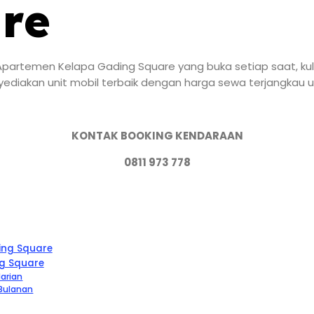
re
artemen Kelapa Gading Square yang buka setiap saat, kulo
ediakan unit mobil terbaik dengan harga sewa terjangkau u
KONTAK BOOKING KENDARAAN
0811 973 778
ing Square
g Square
arian
 Bulanan