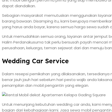
unit mobil dengan performa prima yang siap membawa anda
dapat diandalkan.
Sebagian masyarakat memutuskan menggunakan layanan se
barang bawaan. Disamping itu, kami berupaya memberikan 
yang harus anda bayar, karena semua harga sewa sudah 
Untuk memudahkan semua orang, layanan antar jemput ba
Halim Perdanakusuma tak perlu bersusah payah mencari m
perusahaan, keluarga, teman sejawat dari dan menuju ban
Wedding Car Service
Dalam resepsi pernikahan yang dilaksanakan, tersedianya
benar jauh jauh hari sebelum hari pesta wajib anda lak
penampilan dan mobil pengantin yang elegan.
Untuk menunjang kebutuhan wedding car anda, kami menye
bagian dari kebahagiaan kami. Jasa sewa mobil pengantin d