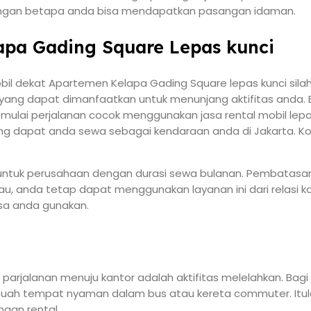
ngan betapa anda bisa mendapatkan pasangan idaman.
apa Gading Square Lepas kunci
il dekat Apartemen Kelapa Gading Square lepas kunci sil
il yang dapat dimanfaatkan untuk menunjang aktifitas and
ulai perjalanan cocok menggunakan jasa rental mobil lepa
ng dapat anda sewa sebagai kendaraan anda di Jakarta. Kon
nci untuk perusahaan dengan durasi sewa bulanan. Pembatas
sau, anda tetap dapat menggunakan layanan ini dari relasi 
isa anda gunakan.
aat parjalanan menuju kantor adalah aktifitas melelahkan.
uah tempat nyaman dalam bus atau kereta commuter. Itulah
aan rental.