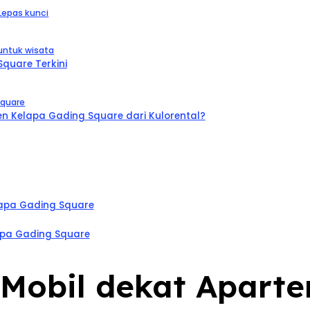
Lepas kunci
untuk wisata
quare Terkini
Square
 Kelapa Gading Square dari Kulorental?
lapa Gading Square
apa Gading Square
l Mobil dekat Apart