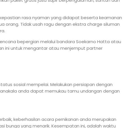
kan paket gratis jasa supir berpengalaman, santun dan
i kepastian rasa nyaman yang didapat beserta keamanan
a orang. Tidak usah ragu dengan ekstra charge siluman
ra.
rencana bepergian melalui bandara Soekarno Hatta atau
an ini untuk mengantar atau menjemput partner
status sosial mempelai. Melakukan persiapan dengan
rna manakala anda dapat memukau tamu undangan dengan
rbaik, keberhasilan acara pernikanan anda merupakan
rasi bunga yang menarik. Kesempatan ini, adalah waktu