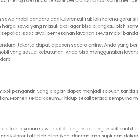
 menuju destinasi terakhir perjalanan anda. Kami memberi
wa mobil bandara dari kulorental Tak lain karena garans
harga sewa yang masuk akal agar bisa dijangkau oleh semu
disepakati saat awal pemesanan layanan sewa mobil banda
ndara Jakarta dapat dipesan secara online. Anda yang be
obil yang sesuai kebutuhan. Anda bisa menggunakan layan
dara.
 mobil pengantin yang elegan dapat menjadi sebuah tanda 
sanakan. Momen terbaik seumur hidup sekali terasa sempu
diakan layanan sewa mobil pengantin dengan unit mobil te
ari kulorental telah dilengkapi dengan jasa supir dan deko