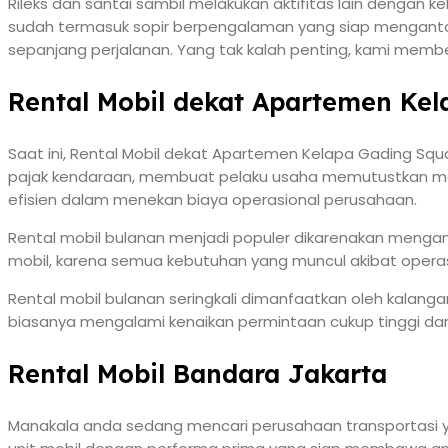
Rileks dan santai sambil melakukan aktifitas lain dengan k
sudah termasuk sopir berpengalaman yang siap mengantark
sepanjang perjalanan. Yang tak kalah penting, kami membe
Rental Mobil dekat Apartemen Ke
Saat ini, Rental Mobil dekat Apartemen Kelapa Gading Squa
pajak kendaraan, membuat pelaku usaha memutustkan mengg
efisien dalam menekan biaya operasional perusahaan.
Rental mobil bulanan menjadi populer dikarenakan mengan
mobil, karena semua kebutuhan yang muncul akibat operasio
Rental mobil bulanan seringkali dimanfaatkan oleh kalangan p
biasanya mengalami kenaikan permintaan cukup tinggi dar
Rental Mobil Bandara Jakarta
Manakala anda sedang mencari perusahaan transportasi y