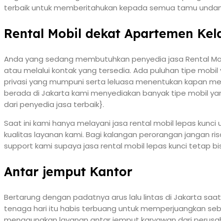
terbaik untuk memberitahukan kepada semua tamu unda
Rental Mobil dekat Apartemen Kel
Anda yang sedang membutuhkan penyedia jasa Rental Mob
atau melalui kontak yang tersedia. Ada puluhan tipe mob
privasi yang mumpuni serta leluasa menentukan kapan mem
berada di Jakarta kami menyediakan banyak tipe mobil ya
dari penyedia jasa terbaik}.
Saat ini kami hanya melayani jasa rental mobil lepas ku
kualitas layanan kami. Bagi kalangan perorangan jangan ri
support kami supaya jasa rental mobil lepas kunci tetap b
Antar jemput Kantor
Bertarung dengan padatnya arus lalu lintas di Jakarta s
tenaga hari itu habis terbuang untuk memperjuangkan seb
menggunakan layanan antar jemput karyawan dari perusah