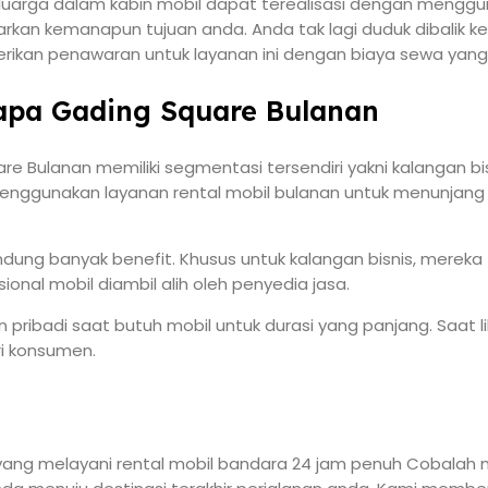
eluarga dalam kabin mobil dapat terealisasi dengan menggunak
an kemanapun tujuan anda. Anda tak lagi duduk dibalik kem
rikan penawaran untuk layanan ini dengan biaya sewa yang 
lapa Gading Square Bulanan
re Bulanan memiliki segmentasi tersendiri yakni kalangan bi
unakan layanan rental mobil bulanan untuk menunjang oper
dung banyak benefit. Khusus untuk kalangan bisnis, mereka
nal mobil diambil alih oleh penyedia jasa.
ribadi saat butuh mobil untuk durasi yang panjang. Saat libur
i konsumen.
ang melayani rental mobil bandara 24 jam penuh Cobalah 