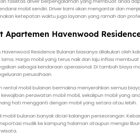
gan fasilitas driver berpengalaman yang membuat anda dap
ndarai mobil sendiri. Driver kami akan mengantar dan men
kan ketepatan waktu juga layanan yang ramah dan profes
at Apartemen Havenwood Residenc
 Havenwood Residence Bulanan biasanya dilakukan oleh kal
 lama. Harga mobil yang terus naik dan laju inflasi membu
ngsikan sebagai kendaraan operasional. Di tambah biaya m
geluaran perusahaan.
 rental mobil bulanan bermakna menyerahkan semua biaya
 kewajiban perawatan mobil mobil, sekalipun mobil yang an
ang hati mengganti dengan mobil yang setara atau lebih.
ntal mobil bulanan banyak dicari kalangan perseorangan. Ke
ransportasi mudik ke kampung halaman ataupun mengisi libu
wisata.