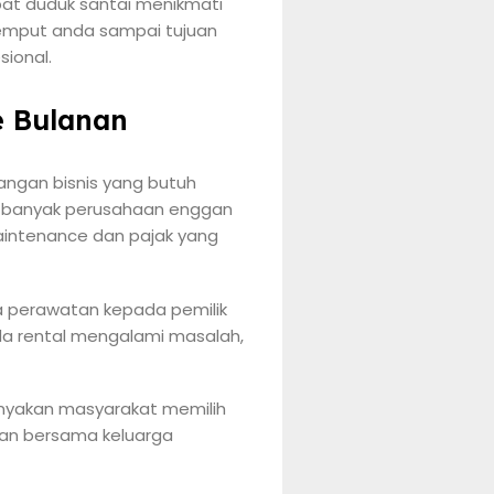
at duduk santai menikmati
jemput anda sampai tujuan
ional.
e Bulanan
angan bisnis yang butuh
at banyak perusahaan enggan
aintenance dan pajak yang
 perawatan kepada pemilik
da rental mengalami masalah,
banyakan masyarakat memilih
ran bersama keluarga