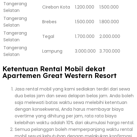
Tangerang
Cirebon Kota
1.200.000
1.500.000
Selatan
Tangerang
Brebes
1.500.000
1.800.000
Selatan
Tangerang
Tegal
1.700.000
2.000.000
Selatan
Tangerang
Lampung
3.000.000
3.700.000
Selatan
Ketentuan Rental Mobil dekat
Apartemen Great Western Resort
Jasa rental mobil yang kami sediakan terdiri dari sewa
dua belas jam dan sewa delapan belas jam. Anda boleh
saja melewati batas waktu sewa melebihi ketentuan
dengan konsekwensi, Anda harus membayar biaya
overtime yang dihitung per jam, rata rata biaya
kelebihan waktu adalah 10% dari akumulasi harga rental.
Semua pelanggan boleh memperpanjang waktu rental
mobil sesuai kebutuhan dengan melakukan konfirmasi