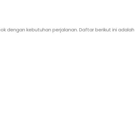
 dengan kebutuhan perjalanan. Daftar berikut ini adalah