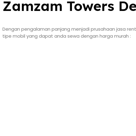
Zamzam Towers D
Dengan pengalaman panjang menjadi prusahaan jasa rental
tipe mobil yang dapat anda sewa dengan harga murah :