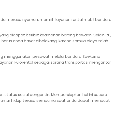
anda merasa nyaman, memilih layanan rental mobil bandara
 yang didapat berikut keamanan barang bawaan. Selain itu,
 harus anda bayar dibelakang, karena semua biaya telah
eling menggunakan pesawat melalui bandara Soekarno
ayanan kulorental sebagai sarana transportasi mengantar
 status sosial pengantin. Mempersiapkan hal ini secara
li seumur hidup terasa sempurna saat anda dapat membuat