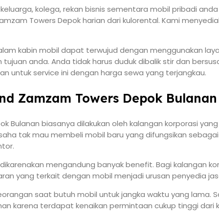
luarga, kolega, rekan bisnis sementara mobil pribadi and
mzam Towers Depok harian dari kulorental. Kami menyedia
am kabin mobil dapat terwujud dengan menggunakan layanan i
juan anda. Anda tidak harus duduk dibalik stir dan bersus
n untuk service ini dengan harga sewa yang terjangkau.
rand Zamzam Towers Depok Bulanan
 Bulanan biasanya dilakukan oleh kalangan korporasi yang
 usaha tak mau membeli mobil baru yang difungsikan sebaga
tor.
ikarenakan mengandung banyak benefit. Bagi kalangan korp
an yang terkait dengan mobil menjadi urusan penyedia jas
rangan saat butuh mobil untuk jangka waktu yang lama. Saat 
n karena terdapat kenaikan permintaan cukup tinggi dari