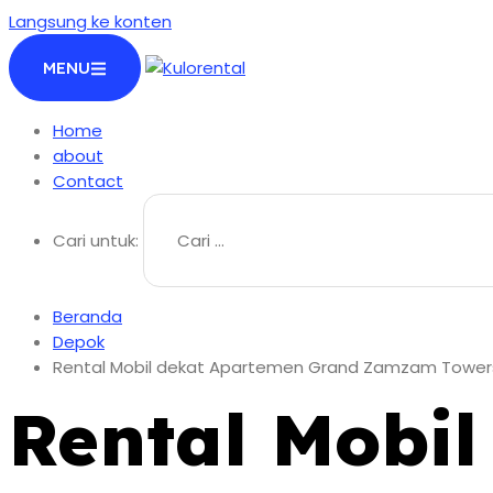
Langsung ke konten
MENU
Home
about
Contact
Cari untuk:
Beranda
Depok
Rental Mobil dekat Apartemen Grand Zamzam Tower
Rental Mobi