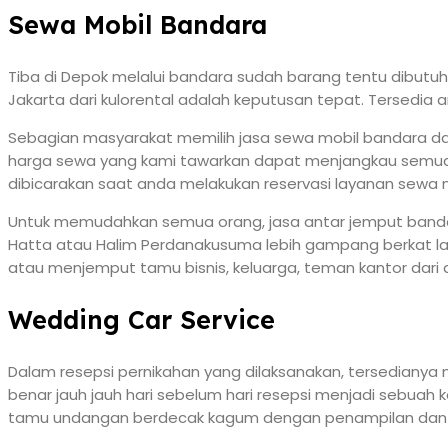
Sewa Mobil Bandara
Tiba di Depok melalui bandara sudah barang tentu dibutu
Jakarta dari kulorental adalah keputusan tepat. Tersedia 
Sebagian masyarakat memilih jasa sewa mobil bandara dari
harga sewa yang kami tawarkan dapat menjangkau semua l
dibicarakan saat anda melakukan reservasi layanan sewa 
Untuk memudahkan semua orang, jasa antar jemput bandar
Hatta atau Halim Perdanakusuma lebih gampang berkat lay
atau menjemput tamu bisnis, keluarga, teman kantor dari
Wedding Car Service
Dalam resepsi pernikahan yang dilaksanakan, tersedianya 
benar jauh jauh hari sebelum hari resepsi menjadi sebua
tamu undangan berdecak kagum dengan penampilan dan 