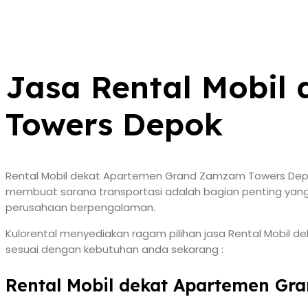
Jasa Rental Mobil
Towers Depok
Rental Mobil dekat Apartemen Grand Zamzam Towers Depok h
membuat sarana transportasi adalah bagian penting yang 
perusahaan berpengalaman.
Kulorental menyediakan ragam pilihan jasa Rental Mobil 
sesuai dengan kebutuhan anda sekarang :
Rental Mobil dekat Apartemen G