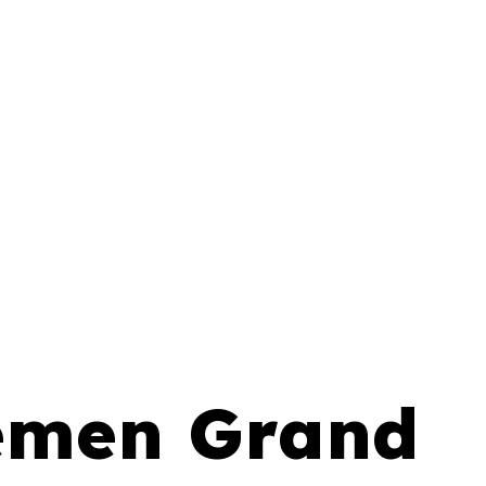
temen Grand