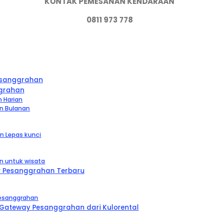
KONTAK PEMESANAN KENDARAAN
0811 973 778
Pesanggrahan
ggrahan
 Harian
n Bulanan
n Lepas kunci
n untuk wisata
y Pesanggrahan Terbaru
Pesanggrahan
Gateway Pesanggrahan dari Kulorental