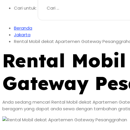
Cari untuk:
Beranda
Jakarta
Rental Mobil dekat Apartemen Gateway Pesanggrah
Rental Mobi
Gateway Pe
Anda sedang mencari Rental Mobil dekat Apartemen Gatewa
beragam yang dapat anda sewa dengan tambahan gratis ja