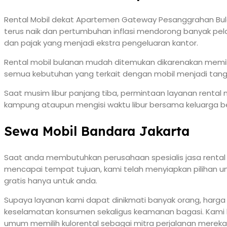
Rental Mobil dekat Apartemen Gateway Pesanggrahan Bula
terus naik dan pertumbuhan inflasi mendorong banyak pe
dan pajak yang menjadi ekstra pengeluaran kantor.
Rental mobil bulanan mudah ditemukan dikarenakan memilik
semua kebutuhan yang terkait dengan mobil menjadi tang
Saat musim libur panjang tiba, permintaan layanan rental 
kampung ataupun mengisi waktu libur bersama keluarga ber
Sewa Mobil Bandara Jakarta
Saat anda membutuhkan perusahaan spesialis jasa rental
mencapai tempat tujuan, kami telah menyiapkan pilihan un
gratis hanya untuk anda.
Supaya layanan kami dapat dinikmati banyak orang, harg
keselamatan konsumen sekaligus keamanan bagasi. Kami b
umum memilih kulorental sebagai mitra perjalanan mereka 