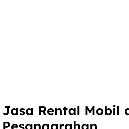
Jasa Rental Mobil
Pesanggrahan