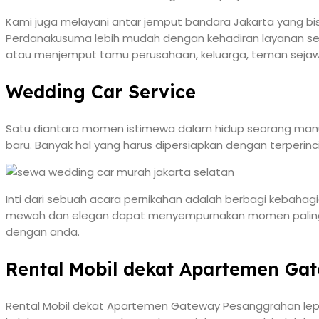
Kami juga melayani antar jemput bandara Jakarta yang bi
Perdanakusuma lebih mudah dengan kehadiran layanan sew
atau menjemput tamu perusahaan, keluarga, teman sejaw
Wedding Car Service
Satu diantara momen istimewa dalam hidup seorang manu
baru. Banyak hal yang harus dipersiapkan dengan terperin
Inti dari sebuah acara pernikahan adalah berbagi kebaha
mewah dan elegan dapat menyempurnakan momen paling me
dengan anda.
Rental Mobil dekat Apartemen Ga
Rental Mobil dekat Apartemen Gateway Pesanggrahan lepa