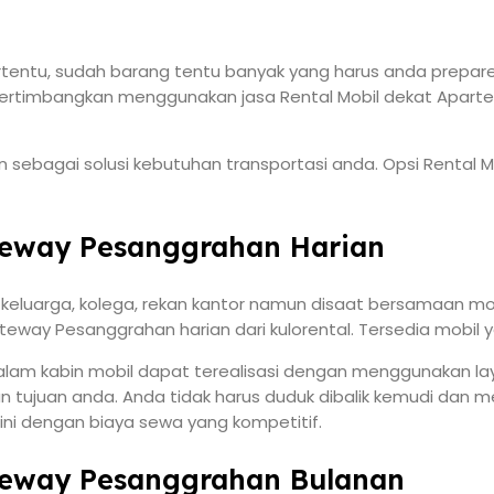
ntu, sudah barang tentu banyak yang harus anda prepare de
pertimbangkan menggunakan jasa Rental Mobil dekat Apar
an sebagai solusi kebutuhan transportasi anda. Opsi Renta
teway Pesanggrahan Harian
luarga, kolega, rekan kantor namun disaat bersamaan mobi
ay Pesanggrahan harian dari kulorental. Tersedia mobil y
am kabin mobil dapat terealisasi dengan menggunakan layana
tujuan anda. Anda tidak harus duduk dibalik kemudi dan me
ini dengan biaya sewa yang kompetitif.
teway Pesanggrahan Bulanan