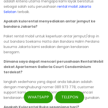
adalah kriteria utama mengapa kami layak berstatus
sebagai salah satu perusahaan
rental mobil Jakarta
Selatan
terbaik.
Apakah kulorental menyediakan antar jemput ke
bandara Jakarta?
Paket rental mobil untuk keperluan antar jemput/drop in
out bandara Soekarno Hatta dan Bandara Halim Perdana
kusuma Jakarta kami sediakan dengan kendaraan
beragam.
Dimana saya dapat mencari perusahaan Rental Mobil
dekat Apartemen Galleria Court Condominium
terdekat?
langkah sederhana yang dapat anda lakukan adalah
dengan menghubungi nomer 0811 973 778, customer
support kami akan menginformasikan anda mencari
WHATSAPP
TELEPON
kendaraan rental yang paling tepat untuk anda gunakan.
Apakah Kulorental Buka sepanjang hari?