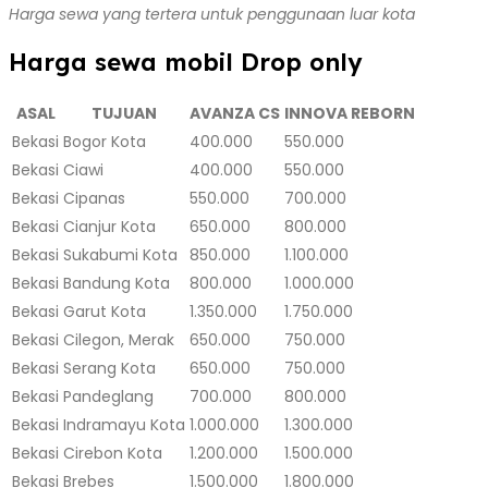
Harga sewa yang tertera untuk penggunaan luar kota
Harga sewa mobil Drop only
ASAL
TUJUAN
AVANZA CS
INNOVA REBORN
Bekasi
Bogor Kota
400.000
550.000
Bekasi
Ciawi
400.000
550.000
Bekasi
Cipanas
550.000
700.000
Bekasi
Cianjur Kota
650.000
800.000
Bekasi
Sukabumi Kota
850.000
1.100.000
Bekasi
Bandung Kota
800.000
1.000.000
Bekasi
Garut Kota
1.350.000
1.750.000
Bekasi
Cilegon, Merak
650.000
750.000
Bekasi
Serang Kota
650.000
750.000
Bekasi
Pandeglang
700.000
800.000
Bekasi
Indramayu Kota
1.000.000
1.300.000
Bekasi
Cirebon Kota
1.200.000
1.500.000
Bekasi
Brebes
1.500.000
1.800.000