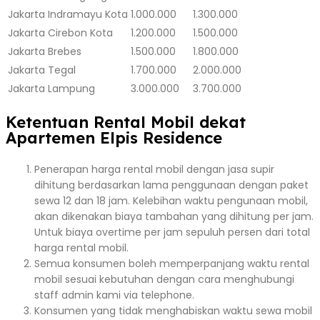
Jakarta
Indramayu Kota
1.000.000
1.300.000
Jakarta
Cirebon Kota
1.200.000
1.500.000
Jakarta
Brebes
1.500.000
1.800.000
Jakarta
Tegal
1.700.000
2.000.000
Jakarta
Lampung
3.000.000
3.700.000
Ketentuan Rental Mobil dekat
Apartemen Elpis Residence
Penerapan harga rental mobil dengan jasa supir
dihitung berdasarkan lama penggunaan dengan paket
sewa 12 dan 18 jam. Kelebihan waktu pengunaan mobil,
akan dikenakan biaya tambahan yang dihitung per jam.
Untuk biaya overtime per jam sepuluh persen dari total
harga rental mobil.
Semua konsumen boleh memperpanjang waktu rental
mobil sesuai kebutuhan dengan cara menghubungi
staff admin kami via telephone.
Konsumen yang tidak menghabiskan waktu sewa mobil