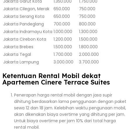
Jakarta
Garut Kota
1.350.000
1.750.000
Jakarta
Cilegon, Merak
650.000
750.000
Jakarta
Serang Kota
650.000
750.000
Jakarta
Pandeglang
700.000
800.000
Jakarta
Indramayu Kota
1.000.000
1.300.000
Jakarta
Cirebon Kota
1.200.000
1.500.000
Jakarta
Brebes
1.500.000
1.800.000
Jakarta
Tegal
1.700.000
2.000.000
Jakarta
Lampung
3.000.000
3.700.000
Ketentuan Rental Mobil dekat
Apartemen Cinere Terrace Suites
Penerapan harga rental mobil dengan jasa supir
dihitung berdasarkan lama penggunaan dengan paket
sewa 12 dan 18 jam. Kelebihan waktu pengunaan mobil,
akan dikenakan biaya overtime yang dihitung per jam.
Untuk biaya overtime per jam 10% dari total harga
rental mobil.