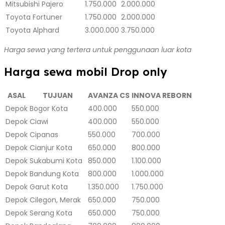
Mitsubishi Pajero
1.750.000
2.000.000
Toyota Fortuner
1.750.000
2.000.000
Toyota Alphard
3.000.000
3.750.000
Harga sewa yang tertera untuk penggunaan luar kota
Harga sewa mobil Drop only
ASAL
TUJUAN
AVANZA CS
INNOVA REBORN
Depok
Bogor Kota
400.000
550.000
Depok
Ciawi
400.000
550.000
Depok
Cipanas
550.000
700.000
Depok
Cianjur Kota
650.000
800.000
Depok
Sukabumi Kota
850.000
1.100.000
Depok
Bandung Kota
800.000
1.000.000
Depok
Garut Kota
1.350.000
1.750.000
Depok
Cilegon, Merak
650.000
750.000
Depok
Serang Kota
650.000
750.000