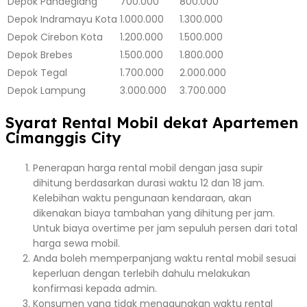
Depok
Pandeglang
700.000
800.000
Depok
Indramayu Kota
1.000.000
1.300.000
Depok
Cirebon Kota
1.200.000
1.500.000
Depok
Brebes
1.500.000
1.800.000
Depok
Tegal
1.700.000
2.000.000
Depok
Lampung
3.000.000
3.700.000
Syarat Rental Mobil dekat Apartemen
Cimanggis City
Penerapan harga rental mobil dengan jasa supir
dihitung berdasarkan durasi waktu 12 dan 18 jam.
Kelebihan waktu pengunaan kendaraan, akan
dikenakan biaya tambahan yang dihitung per jam.
Untuk biaya overtime per jam sepuluh persen dari total
harga sewa mobil.
Anda boleh memperpanjang waktu rental mobil sesuai
keperluan dengan terlebih dahulu melakukan
konfirmasi kepada admin.
Konsumen yang tidak menggunakan waktu rental