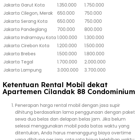
Jakarta
Garut Kota
1.350.000
1.750.000
Jakarta
Cilegon, Merak
650.000
750.000
Jakarta
Serang Kota
650.000
750.000
Jakarta
Pandeglang
700.000
800.000
Jakarta
Indramayu Kota
1.000.000
1.300.000
Jakarta
Cirebon Kota
1.200.000
1.500.000
Jakarta
Brebes
1.500.000
1.800.000
Jakarta
Tegal
1.700.000
2.000.000
Jakarta
Lampung
3.000.000
3.700.000
Ketentuan Rental Mobil dekat
Apartemen Cilandak 88 Condominium
Penerapan harga rental mobil dengan jasa supir
dihitung berdasarkan lama penggunaan dengan paket
sewa dua belas dan delapan belas jam. Jika belum
selesai menggunakan mobil pada batas waktu yang
ditentukan, Anda harus menanggung biaya overtime
yang dihitung per jam, rata rata biaya kelebihan waktu