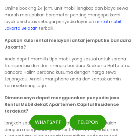
Online booking 24 jam, unit mobil lengkap dan biaya sewa
murah merupakan barometer penting mengapa kami
layak berstatus sebagai penyedia layanan
rental mobil
Jakarta Selatan
terbaik.
Apakah kulorental melayani antar jemput ke bandara
Jakarta?
Anda dapat memilih tipe mobil yang sesuai untuk sarana
transportasi dari dan menuju bandara Soekarno Hatta atau
bandara Halim perdana kusuma dengah harga sewa
terjangkau. Ambil smartphone anda dan kontak admin
kami sekarang juga.
Dimana saya dapat menggunakan penyedia jasa
Rental Mobil dekat Apartemen Capital Residence
terdekat?
WHATSAPP
TELEPON
langkah sederhana yang dapat anda lakukan adalah
dengan menghubungi nomer 0811 973 778, customer