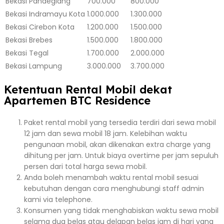
Bekasi
Pandeglang
700.000
800.000
Bekasi
Indramayu Kota
1.000.000
1.300.000
Bekasi
Cirebon Kota
1.200.000
1.500.000
Bekasi
Brebes
1.500.000
1.800.000
Bekasi
Tegal
1.700.000
2.000.000
Bekasi
Lampung
3.000.000
3.700.000
Ketentuan Rental Mobil dekat
Apartemen BTC Residence
Paket rental mobil yang tersedia terdiri dari sewa mobil
12 jam dan sewa mobil 18 jam. Kelebihan waktu
pengunaan mobil, akan dikenakan extra charge yang
dihitung per jam. Untuk biaya overtime per jam sepuluh
persen dari total harga sewa mobil.
Anda boleh menambah waktu rental mobil sesuai
kebutuhan dengan cara menghubungi staff admin
kami via telephone.
Konsumen yang tidak menghabiskan waktu sewa mobil
selama dua belas atau delapan belas jam di hari yang