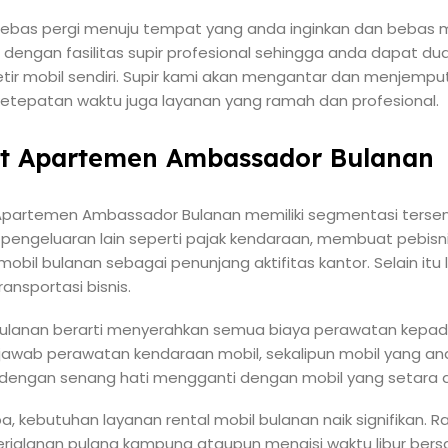
a bebas pergi menuju tempat yang anda inginkan dan bebas
 dengan fasilitas supir profesional sehingga anda dapat du
tir mobil sendiri. Supir kami akan mengantar dan menjemp
etepatan waktu juga layanan yang ramah dan profesional.
at Apartemen Ambassador Bulanan
Apartemen Ambassador Bulanan memiliki segmentasi tersendir
 pengeluaran lain seperti pajak kendaraan, membuat pebis
il bulanan sebagai penunjang aktifitas kantor. Selain itu la
ansportasi bisnis.
 bulanan berarti menyerahkan semua biaya perawatan kepad
awab perawatan kendaraan mobil, sekalipun mobil yang an
 dengan senang hati mengganti dengan mobil yang setara a
a, kebutuhan layanan rental mobil bulanan naik signifikan. 
perjalanan pulang kampung ataupun mengisi waktu libur ber