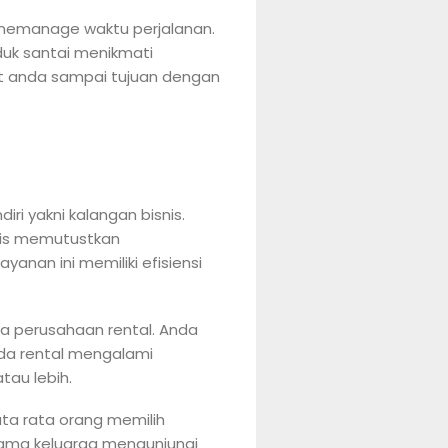
 memanage waktu perjalanan.
duk santai menikmati
ut anda sampai tujuan dengan
i yakni kalangan bisnis.
nis memutustkan
yanan ini memiliki efisiensi
a perusahaan rental. Anda
da rental mengalami
tau lebih.
Rata rata orang memilih
sama keluarga mengunjungi