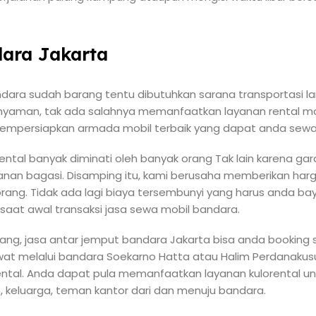
dara Jakarta
ndara sudah barang tentu dibutuhkan sarana transportasi l
sa nyaman, tak ada salahnya memanfaatkan layanan rental mob
empersiapkan armada mobil terbaik yang dapat anda sewa
ental banyak diminati oleh banyak orang Tak lain karena ga
anan bagasi. Disamping itu, kami berusaha memberikan har
rang. Tidak ada lagi biaya tersembunyi yang harus anda bay
saat awal transaksi jasa sewa mobil bandara.
, jasa antar jemput bandara Jakarta bisa anda booking s
at melalui bandara Soekarno Hatta atau Halim Perdanaku
rental. Anda dapat pula memanfaatkan layanan kulorental 
keluarga, teman kantor dari dan menuju bandara.