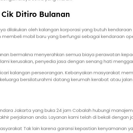
Cik Ditiro Bulanan
nya dilakukan oleh kalangan korporasi yang butuh kendaraan 
membeli mobil baru yang berfungsi sebagai kendaraan ope
anan bermakna menyerahkan semua biaya perawatan kepada
ami kerusakan, penyedia jasa dengan senang hati menggant
 dicari kalangan perseorangan. Kebanyakan masyarakat memil
uarga bersilaturahmi datang kerumah kerabat atau jalan j
 bandara Jakarta yang buka 24 jam Cobalah hubungi manaj
ir perjalanan anda. Layanan kami telah di bekali dengan j
 masyarakat Tak lain karena garansi kepastian kenyamanan