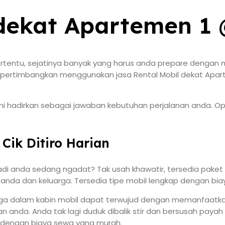
dekat Apartemen 1 @
entu, sejatinya banyak yang harus anda prepare dengan me
mpertimbangkan menggunakan jasa Rental Mobil dekat Aparte
hadirkan sebagai jawaban kebutuhan perjalanan anda. Opsi R
Cik Ditiro Harian
adi anda sedang ngadat? Tak usah khawatir, tersedia paket R
anda dan keluarga. Tersedia tipe mobil lengkap dengan bi
 dalam kabin mobil dapat terwujud dengan memanfaatkan lay
anda. Anda tak lagi duduk dibalik stir dan bersusah payah 
i dengan biaya sewa yang murah.