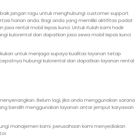
asi baik jangan ragu untuk menghubungi customer support
si harian anda. Bagi anda yang memiliki aktifitas padat
a rental mobil lepas kunci. Untuk itulah kami hadir
gi kulorental dan dapatkan jasa sewa mobil lepas kunci
rlakukan untuk menjaga supaya kualitas layanan tetap
ecepatnya hubungi kulorental dan dapatkan layanan rental
g menyenangkan. Belum lagi, jika anda menggunakan sarana
rang beralih menggunakan layanan antar jemput karyawan
ubungi manajemen kami. perusahaan kami menyediakan
or.