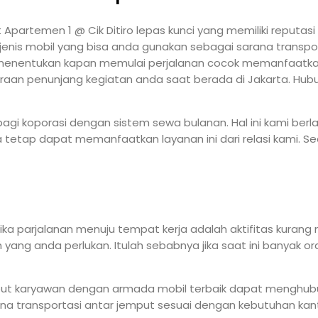
at Apartemen 1 @ Cik Ditiro lepas kunci yang memiliki reput
is mobil yang bisa anda gunakan sebagai sarana transporta
enentukan kapan memulai perjalanan cocok memanfaatkan jas
aan penunjang kegiatan anda saat berada di Jakarta. Hubun
i bagi koporasi dengan sistem sewa bulanan. Hal ini kami be
a tetap dapat memanfaatkan layanan ini dari relasi kami. S
ika parjalanan menuju tempat kerja adalah aktifitas kuran
ng anda perlukan. Itulah sebabnya jika saat ini banyak o
emput karyawan dengan armada mobil terbaik dapat mengh
na transportasi antar jemput sesuai dengan kebutuhan kant