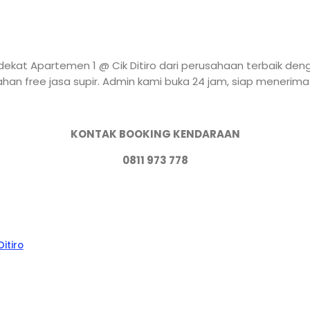
ekat Apartemen 1 @ Cik Ditiro dari perusahaan terbaik deng
n free jasa supir. Admin kami buka 24 jam, siap menerima
KONTAK BOOKING KENDARAAN
0811 973 778
itiro