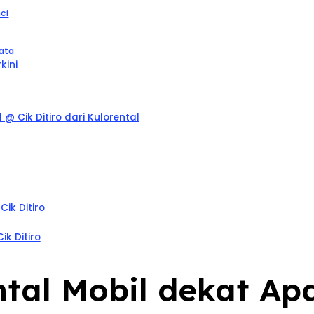
ci
sata
kini
 Cik Ditiro dari Kulorental
ik Ditiro
k Ditiro
ntal Mobil dekat Ap