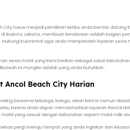
 City harus menjadi pemikiran ketika anda berniat datang ke
g di ibukota Jakarta, membuat kendaraan adalah bagian pen
. Hubungi Kulorental agar anda memperoleh layanan sewa m
nan sewa mobil yang kami berikan sebagai solusi kebutuhan
dibawah ini mungkin adalah yang anda butuhkan :
t Ancol Beach City Harian
aveling bersama keluarga, kolega, rekan kantor namun disaa
alau karena anda dapat memanfaatkan layanan Rental Mobi
ia mobil yang sesuai dengan kebutuhan seperti mobil milik an
 bebas pergi menuju tempat yang anda inginkan dan lelua