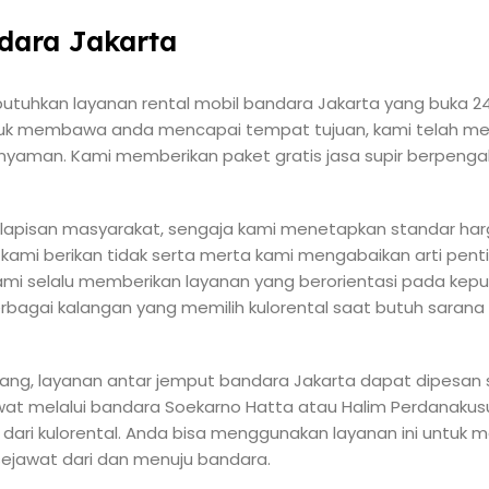
dara Jakarta
tuhkan layanan rental mobil bandara Jakarta yang buka 2
ntuk membawa anda mencapai tempat tujuan, kami telah me
nyaman. Kami memberikan paket gratis jasa supir berpeng
lapisan masyarakat, sengaja kami menetapkan standar ha
 kami berikan tidak serta merta kami mengabaikan arti pen
i selalu memberikan layanan yang berorientasi pada kep
rbagai kalangan yang memilih kulorental saat butuh sarana 
g, layanan antar jemput bandara Jakarta dapat dipesan s
at melalui bandara Soekarno Hatta atau Halim Perdanak
 dari kulorental. Anda bisa menggunakan layanan ini untu
sejawat dari dan menuju bandara.