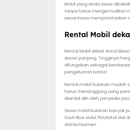
Mobil yang anda sewa dibekali
tanpa harus mengemudikan mo
senantiasa memprioritaskan a
Rental Mobil deka
Rental Mobil dekat Ancol Bea
durasi panjang. Tingginya ha
difungsikan sebagai kendaraa
pengeluaran kantor.
Rental mobil bulanan mudah d
harus menanggung uang peraw
diambil alih oleh penyedia jasa
Sewa mobil bulanan banyak jug
Saat libur iedul fitri,Natal d
dari konsumen.