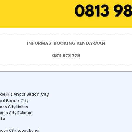
INFORMASI BOOKING KENDARAAN
0811 973 778
 dekat Ancol Beach City
col Beach City
ach City Harian
each City Bulanan
rta
each City Lepas kunci