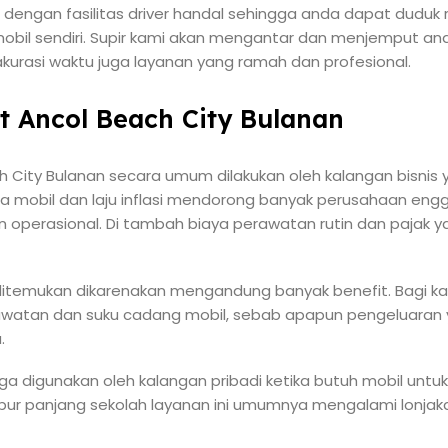
 dengan fasilitas driver handal sehingga anda dapat duduk r
bil sendiri. Supir kami akan mengantar dan menjemput an
kurasi waktu juga layanan yang ramah dan profesional.
t Ancol Beach City Bulanan
ch City Bulanan secara umum dilakukan oleh kalangan bisnis
rga mobil dan laju inflasi mendorong banyak perusahaan en
n operasional. Di tambah biaya perawatan rutin dan pajak
itemukan dikarenakan mengandung banyak benefit. Bagi kal
atan dan suku cadang mobil, sebab apapun pengeluaran y
.
a digunakan oleh kalangan pribadi ketika butuh mobil untu
an libur panjang sekolah layanan ini umumnya mengalami lonja